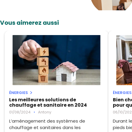
Vous aimerez aussi
ÉNERGIES
ÉNERGIES
Les meilleures solutions de
Bien ch
chauffage et sanitaire en 2024
pour qu
01/08/2024
•
Antony
06/10/202
L’aménagement des systèmes de
Durant le
chauffage et sanitaires dans les
pieds bie