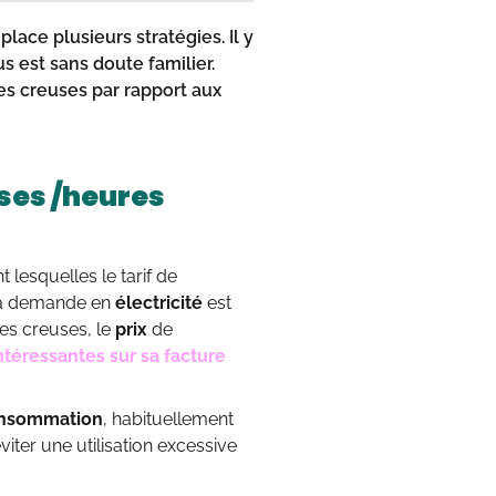
lace plusieurs stratégies. Il y
s est sans doute familier.
s creuses par rapport aux
uses /heures
lesquelles le tarif de
 la demande en
électricité
est
es creuses, le
prix
de
ntéressantes sur sa facture
nsommation
, habituellement
éviter une utilisation excessive