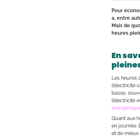
Pour économi
a, entre au
Mais de quo
heures plei
En sav
pleine
Les heures c
l’électricit
basse, souve
l’électricité
énergétiqu
Quant aux he
en journée. 
et de mieux 