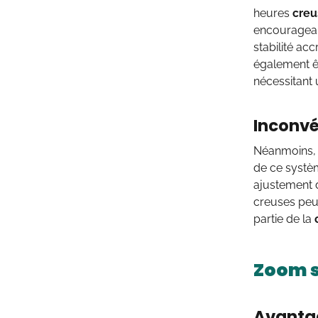
heures
creu
encourageant
stabilité ac
également ê
nécessitant
Inconvé
Néanmoins, i
de ce systè
ajustement 
creuses peut
partie de la
Zoom s
Avanta