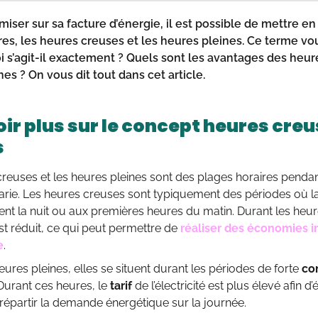
ser sur sa facture d’énergie, il est possible de mettre en p
tres, les heures
creuses
et les heures pleines. Ce terme vou
i s’agit-il exactement ? Quels sont les
avantages des heure
nes
? On vous dit tout dans cet article.
oir plus sur le concept heures cre
s
reuses et les heures pleines sont des plages horaires pendant 
é varie. Les heures creuses sont typiquement des périodes où
nt la nuit ou aux premières heures du matin. Durant les heur
 est réduit, ce qui peut permettre de
réaliser des économies i
e
.
ures pleines, elles se situent durant les périodes de forte
co
Durant ces heures, le
tarif
de l’électricité est plus élevé afin d’
répartir la demande énergétique sur la journée.