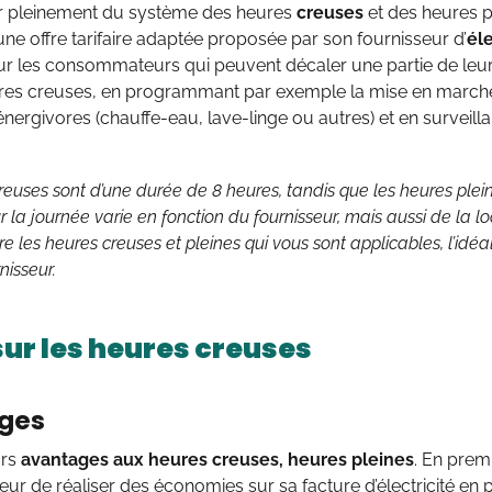
er pleinement du système des heures
creuses
et des heures pl
une offre tarifaire adaptée proposée par son fournisseur d’
éle
ur les consommateurs qui peuvent décaler une partie de leur
ures creuses, en programmant par exemple la mise en marche
énergivores (chauffe-eau, lave-linge ou autres) et en surveill
reuses sont d’une durée de 8 heures, tandis que les heures plei
ur la journée varie en fonction du fournisseur, mais aussi de la lo
e les heures creuses et pleines qui vous sont applicables, l’idé
nisseur.
ur les heures creuses
ges
urs
avantages aux heures creuses, heures pleines
. En premi
 de réaliser des économies sur sa facture d’électricité en pro