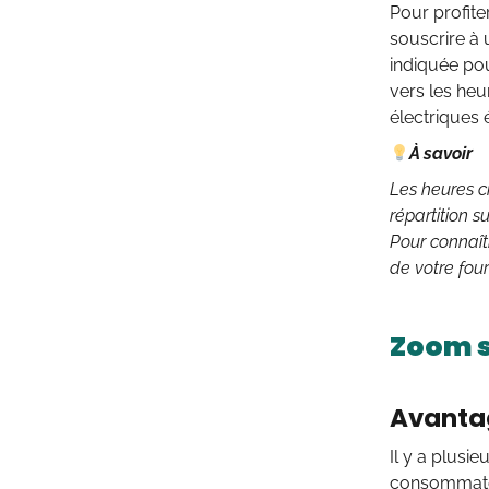
Pour profit
souscrire à 
indiquée po
vers les he
électriques 
À savoir
Les heures c
répartition s
Pour connaîtr
de votre four
Zoom s
Avanta
Il y a plusie
consommateur