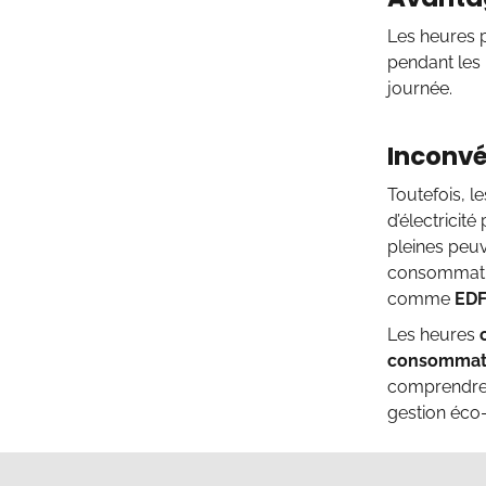
Les heures p
pendant les 
journée.
Inconvé
Toutefois, le
d’électricit
pleines peuv
consommatio
comme
ED
Les heures
consommat
comprendre 
gestion éco