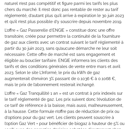
naturel n’est pas compétitif et figure parmi les tarifs les plus
chers du marché. Il n’est donc pas rentable de rester au tarif
réglementé, d’autant plus qu’il arrive à expiration le 30 juin 2023
et qu’il n’est plus possible d’y souscrire depuis novembre 2019.
L’offre « Gaz Passerelle d’ENGIE » constitue donc une offre
transitoire, créée pour permettre la continuité de la fourniture
de gaz aux clients avec un contrat suivant le tarif réglementé à
partir du 30 juin 2023, sans qu’aucune démarche ne leur soit
nécessaire. Cette offre de marché est sans engagement et
éligible au bouclier tarifaire. ENGIE informera les clients des
tarifs et des conditions générales de vente entre mars et avril
2023. Selon le site L’Informé, le prix du kWh de gaz
augmenterait d’environ 3% passant de 0.1036 € à 0.1068 €,
mais le prix de l’abonnement resterait inchangé.
L’offre « Gaz Tranquillité 1 an » est un contrat à prix indexés sur
le tarif réglementé de gaz. Les prix suivent donc l’évolution de
ce tarif de référence à la baisse, mais aussi, malheureusement,
à la hausse. Cette formule n’offre pas de réduction de prix ou
d’options pour du gaz vert. Les clients peuvent souscrire à
l’option Gaz Vert + pour bénéficier de biogaz à hauteur de 5% ou