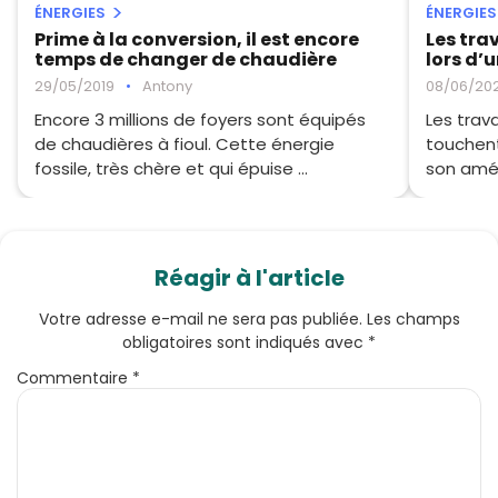
ÉNERGIES
ÉNERGIES
Prime à la conversion, il est encore
Les tra
temps de changer de chaudière
lors d’
29/05/2019
•
Antony
08/06/20
Encore 3 millions de foyers sont équipés
Les trav
de chaudières à fioul. Cette énergie
touchent
fossile, très chère et qui épuise ...
son amén
Réagir à l'article
Votre adresse e-mail ne sera pas publiée.
Les champs
obligatoires sont indiqués avec
*
Commentaire
*