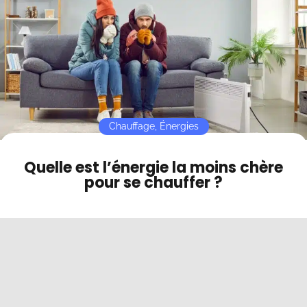
Contact
Le prix du propane
Les avantages du propane
Mode sombre
Les inconvénients du propane
Quelle énergie privilégier selon son foyer ?
Seul ou en couple
En famille
Chauffage
,
Énergies
Quelle est l’énergie la moins chère
pour se chauffer ?