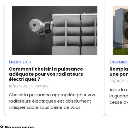
ÉNERGIES
ÉNERGIES
Comment choisir la puissance
Remplac
adéquate pour vos radiateurs
une pom
électriques ?
03/08/20
18/02/2021
•
Antony
Avec la 
Choisir la puissance appropriée pour vos
la guerre
radiateurs électriques est absolument
cessé d’
indispensable sous peine de vous ...
8 Responses