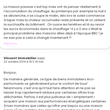
La maison passive c’est top mais ont-ils penser réellement à
l’accumulation du chauffage. Au printemps par exemple la nuit il
se déclenche, il se coupe le matin, dès lors le soleil commence
à taper mais la chaleur accumulée reste présente et on obtient
la surchauffe du bâtiment… On ouvre les fenêtres et là au revoir
les euros économisés dans le chauffage ! Il y a 2 ans c’était le
principal problème des maisons dites déjà à l’époque BBC ! je
ne sais pas si cela a changé maintenant ?!
Répondre
Vincent Immobilier
says:
22 octobre 2014 à 16 h 19 min
Bonjour,
De manière générale, ce type de biens immobiliers éco-
performants se généralisent pour le confort de tous!
Néanmoins, c’est vrai qu’il faut faire attention et ne pas se
laisser trop rapidement séduire par certaines offres trop
alléchantes. Parfois, il est plus judicieux de « simplement »
acquérir une maison aux performances énergétiques certaines
(mais moindres que celles qu’offre une bepos ou une maison