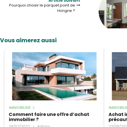
Article suivant
Pourquoi choisir le parquet point de
Hongrie ?
Vous aimerez aussi
IMMOBILIER
IMMOBILI
Comment faire une offre d’achat
Achat i
immobilier ?
précaut
28/07/2022
•
Antony
23/08/20