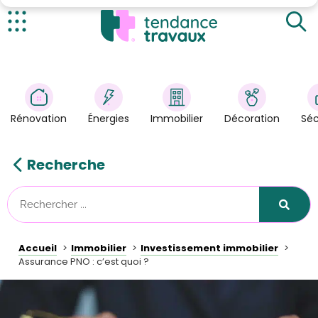
Qu’est-ce que l’assurance PNO ?
L’assurance PNO est-elle obligatoire ?
Actualités
Quels sont les avantages de l’assurance PNO ?
Rénovation
>
Énergies
>
Rénovation
Énergies
Immobilier
Décoration
Séc
Décoration
>
Immobilier
>
Recherche
Sécurité
Astuces/DIY
Technologies
Accueil
Immobilier
Investissement immobilier
Tendance Travaux
Assurance PNO : c’est quoi ?
Kit partenaire
À propos