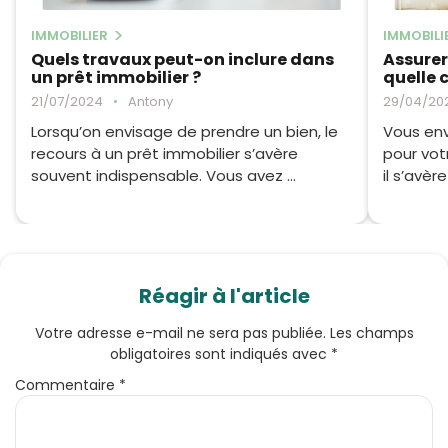
IMMOBILIER
IMMOBILI
Quels travaux peut-on inclure dans
Assurer
un prêt immobilier ?
quelle 
21/07/2024
•
Antony
29/04/20
Lorsqu’on envisage de prendre un bien, le
Vous env
recours à un prêt immobilier s’avère
pour vot
souvent indispensable. Vous avez ...
il s’avèr
Réagir à l'article
Votre adresse e-mail ne sera pas publiée.
Les champs
obligatoires sont indiqués avec
*
Commentaire
*