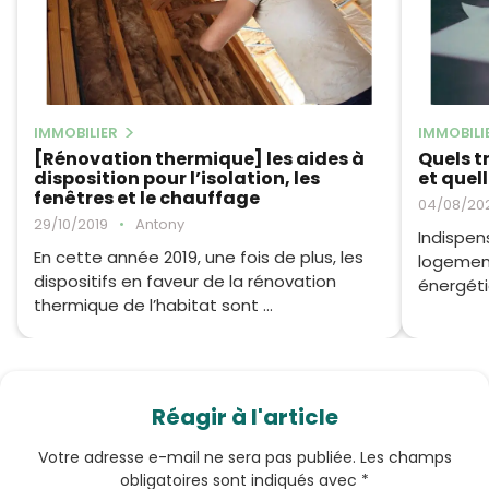
IMMOBILIER
IMMOBILI
[Rénovation thermique] les aides à
Quels t
disposition pour l’isolation, les
et quell
fenêtres et le chauffage
04/08/20
29/10/2019
•
Antony
Indispen
En cette année 2019, une fois de plus, les
logement
dispositifs en faveur de la rénovation
énergéti
thermique de l’habitat sont ...
Réagir à l'article
Votre adresse e-mail ne sera pas publiée.
Les champs
obligatoires sont indiqués avec
*