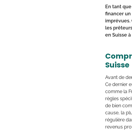
En tant que 
financer un
imprévues. 
les prêteur
en Suisse à
Compren
Suisse
Avant de d
Ce dernier e
comme la Fra
règles spécif
de bien comp
cause, la p
régulière da
revenus pro