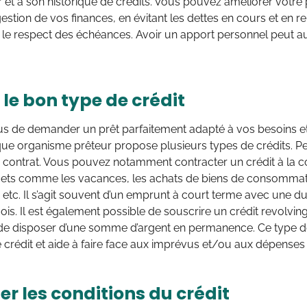
 et à son historique de crédits. Vous pouvez améliorer votre pr
stion de vos finances, en évitant les dettes en cours et en 
 le respect des échéances. Avoir un apport personnel peut au
 le bon type de crédit
 de demander un prêt parfaitement adapté à vos besoins et à
ue organisme prêteur propose plusieurs types de crédits. Pes
n contrat. Vous pouvez notamment contracter un crédit à la
ojets comme les vacances, les achats de biens de consommat
 etc. Il s’agit souvent d’un emprunt à court terme avec une 
ois. Il est également possible de souscrire un crédit revolvin
de disposer d’une somme d’argent en permanence. Ce type de
 crédit et aide à faire face aux imprévus et/ou aux dépenses
r les conditions du crédit