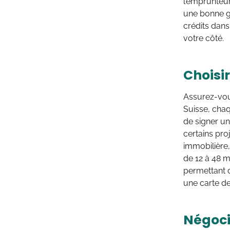
l’emprunteur
une bonne ge
crédits dans
votre côté.
Choisir
Assurez-vous
Suisse, chaq
de signer u
certains pr
immobilière,
de 12 à 48 m
permettant 
une carte de
Négocie