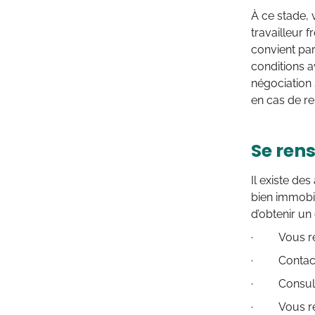
À ce stade,
travailleur 
convient pa
conditions a
négociation 
en cas de r
Se rens
Il existe de
bien immobil
d’obtenir un
· Vous ren
· Contacter
· Consulte
· Vous rens