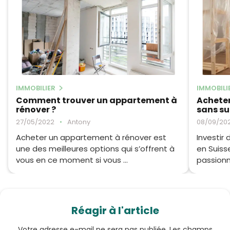
IMMOBILIER
IMMOBILI
Comment trouver un appartement à
Acheter
rénover ?
sans sur
27/05/2022
•
Antony
08/09/20
Acheter un appartement à rénover est
Investir
une des meilleures options qui s’offrent à
en Suiss
vous en ce moment si vous ...
passionn
Réagir à l'article
Votre adresse e-mail ne sera pas publiée.
Les champs