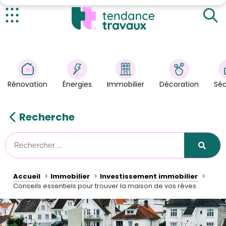
Identifiez vos besoins avant de chercher une maison
Comment obtenir les offres de résidences
disponibles ?
Actualités
Les pièges à éviter lors de l’acquisition
Rénovation
>
Énergies
>
Rénovation
Énergies
Immobilier
Décoration
Séc
Décoration
>
Immobilier
>
Recherche
Sécurité
Astuces/DIY
Technologies
Accueil
Immobilier
Investissement immobilier
Tendance Travaux
Conseils essentiels pour trouver la maison de vos rêves
Kit partenaire
À propos