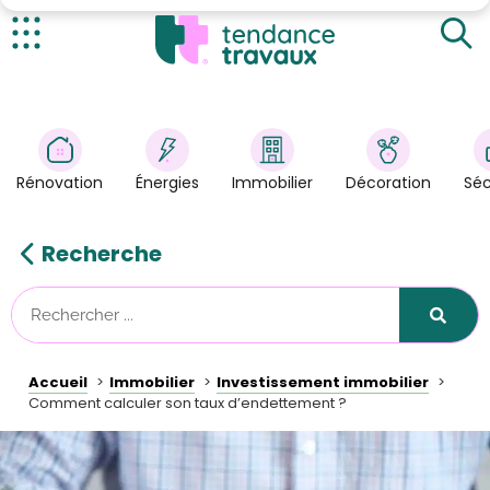
Pourquoi calculer son taux d’endettement ?
Le calcul du taux d’endettement
Actualités
Comment faire quand on est endetté ?
Rénovation
>
Énergies
>
Rénovation
Énergies
Immobilier
Décoration
Séc
Décoration
>
Immobilier
>
Recherche
Sécurité
Astuces/DIY
Technologies
Accueil
Immobilier
Investissement immobilier
Tendance Travaux
Comment calculer son taux d’endettement ?
Kit partenaire
À propos