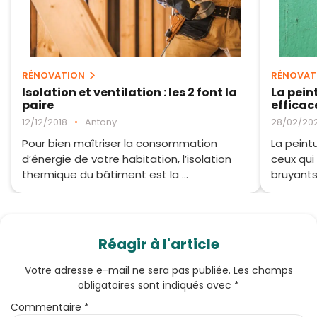
RÉNOVATION
RÉNOVAT
Isolation et ventilation : les 2 font la
La pein
paire
efficac
12/12/2018
•
Antony
28/02/20
Pour bien maîtriser la consommation
La peintu
d’énergie de votre habitation, l’isolation
ceux qui
thermique du bâtiment est la ...
bruyants.
Réagir à l'article
Votre adresse e-mail ne sera pas publiée.
Les champs
obligatoires sont indiqués avec
*
Commentaire
*