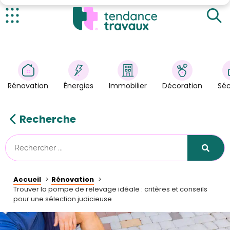
Comprendre les différents types de pompes de
relevage
Évaluer les besoins de votre maison
Actualités
Examiner les caractéristiques techniques
Rénovation
>
Tenir compte des aspects pratiques et
Énergies
>
environnementaux
Rénovation
Énergies
Immobilier
Décoration
Séc
Décoration
>
Immobilier
>
Recherche
Sécurité
Astuces/DIY
Technologies
Accueil
Rénovation
Tendance Travaux
Trouver la pompe de relevage idéale : critères et conseils
pour une sélection judicieuse
Kit partenaire
À propos