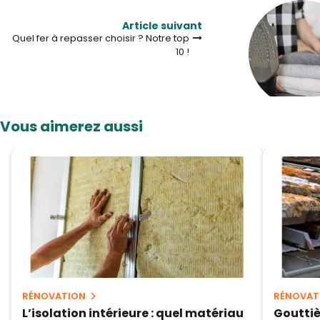
Article suivant
Quel fer à repasser choisir ? Notre top
10 !
Vous aimerez aussi
RÉNOVATION
RÉNOVAT
L’isolation intérieure : quel matériau
Gouttièr