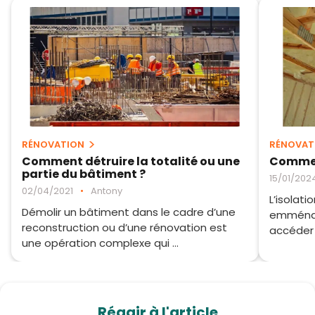
RÉNOVATION
RÉNOVAT
Comment détruire la totalité ou une
Comment
partie du bâtiment ?
15/01/202
02/04/2021
•
Antony
L’isolati
Démolir un bâtiment dans le cadre d’une
emménag
reconstruction ou d’une rénovation est
accéder à
une opération complexe qui ...
Réagir à l'article