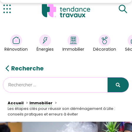
Préparer son déménagement à Lille : les
fondamentaux
Les spécificités d'un déménagement en milieu urbain
Actualités
lillois
Rénovation
>
Choisir le bon accompagnement pour son
déménagement
Énergies
>
Rénovation
Énergies
Immobilier
Décoration
Séc
Les erreurs fréquentes à éviter lors d'un
Décoration
>
déménagement à Lille
Immobilier
>
Récapitulatif et ouverture
Recherche
Sécurité
Astuces/DIY
Technologies
Accueil
Immobilier
Tendance Travaux
Les étapes clés pour réussir son déménagement à Lille :
conseils pratiques et erreurs à éviter
Kit partenaire
À propos