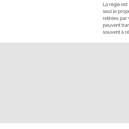
La règle est
seul le propr
retirées par 
peuvent tran
souvent à ré