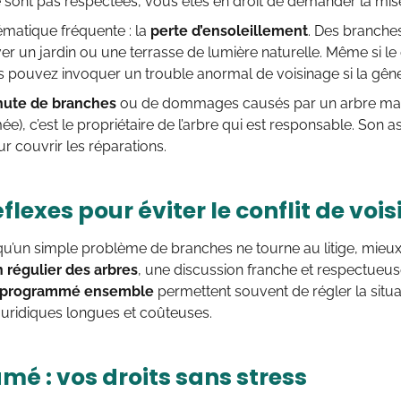
 sont pas respectées, vous êtes en droit de demander la mis
ématique fréquente : la
perte d’ensoleillement
. Des branche
er un jardin ou une terrasse de lumière naturelle. Même si le d
 pouvez invoquer un trouble anormal de voisinage si la gêne
hute de branches
ou de dommages causés par un arbre mal e
ée), c’est le propriétaire de l’arbre qui est responsable. Son 
ur couvrir les réparations.
flexes pour éviter le conflit de voi
qu’un simple problème de branches ne tourne au litige, mieux 
n régulier des arbres
, une discussion franche et respectueuse
 programmé ensemble
permettent souvent de régler la situ
uridiques longues et coûteuses.
mé : vos droits sans stress