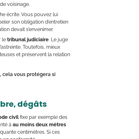
de voisinage.
he écrite. Vous pouvez lui
ler son obligation d’entretien
ation devait s’envenimer.
r le
tribunal judiciaire
. Le juge
’astreinte. Toutefois, mieux
teuses et préservent la relation
, cela vous protégera si
mbre, dégâts
de civil
fixe par exemple des
anté à
au moins deux mètres
inquante centimètres. Si ces