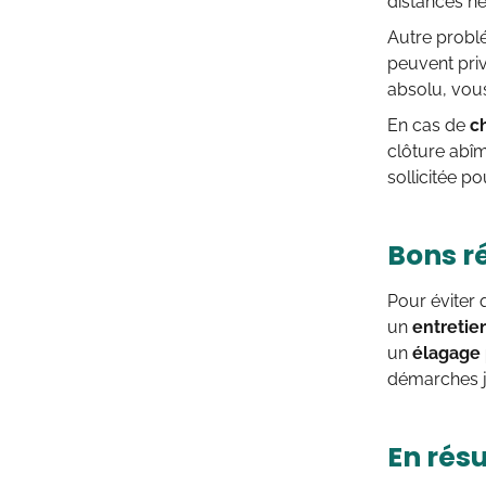
distances ne
Autre probl
peuvent priv
absolu, vous
En cas de
c
clôture abîm
sollicitée po
Bons ré
Pour éviter 
un
entretie
un
élagage
démarches j
En résu