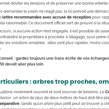
met d’éviter les tensions et de préserver une bonne entente 
s demandes le voisin ne réagit pas, la loi prévoit une démarc
ne
lettre recommandée avec accusé de réception
pour rappe
élai raisonnable. Ce document officiel sert de preuve si la situ
ecours, si aucune action n’est engagée, il est possible de saisi
ontraindre le propriétaire à procéder à l’élagage, sous peine d
gier les solutions amiables : elles sont plus rapides, moins coû
.
onseil : gardez toujours une trace écrite de vos échanges
lit devait aller plus loin.
rticuliers : arbres trop proches, o
tuations reviennent souvent et sont sources de tensions. Le
Co
stance : un arbre de plus de deux mètres de haut doit être pl
 séparative
, tandis qu’un arbre plus petit peut se trouver à c