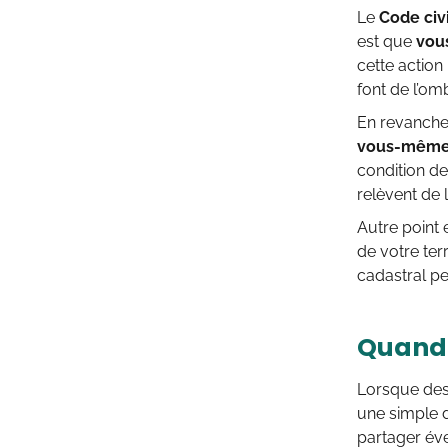
Le
Code civi
est que
vou
cette action
font de l’om
En revanche,
vous-même l
condition de
relèvent de l
Autre point e
de votre ter
cadastral peu
Quand 
Lorsque de
une simple d
partager éve