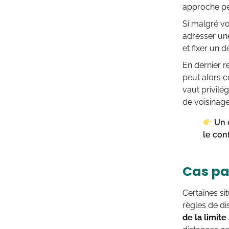
approche per
Si malgré vo
adresser u
et fixer un d
En dernier r
peut alors c
vaut privilé
de voisinage
Un c
le conf
Cas pa
Certaines si
règles de di
de la limite