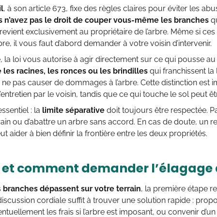
l
, à son article 673, fixe des règles claires pour éviter les a
s n’avez pas le droit de couper vous-même les branches
qu
 revient exclusivement au propriétaire de l’arbre. Même si c
bre, il vous faut d’abord demander à votre voisin d’intervenir.
 la loi vous autorise à agir directement sur ce qui pousse 
es racines, les ronces ou les brindilles
qui franchissent la 
 ne pas causer de dommages à l’arbre. Cette distinction est i
’entretien par le voisin, tandis que ce qui touche le sol peut ê
ssentiel : la
limite séparative
doit toujours être respectée. 
rain ou d’abattre un arbre sans accord. En cas de doute, un r
t aider à bien définir la frontière entre les deux propriétés.
et comment demander l’élagage a
s
branches dépassent sur votre terrain
, la première étape r
iscussion cordiale suffit à trouver une solution rapide : prop
ntuellement les frais si l’arbre est imposant, ou convenir d’un 