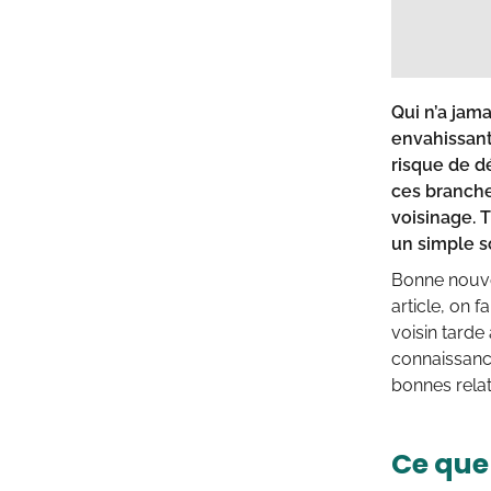
Qui n’a jam
envahissant
risque de d
ces branch
voisinage. T
un simple so
Bonne nouvel
article, on f
voisin tarde 
connaissance
bonnes relat
Ce que 