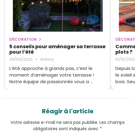
DÉCORATION
DÉCORAT
5 conseils pour aménager sa terrasse
Comment
pour l’été
plots ?
29/04/2022
•
Antony
01/10/2021
L’été approche à grands pas, c’est le
Depuis l
moment d’aménager votre terrasse !
le solei
Notre équipe de passionnés vous a ...
bois. Seu
Réagir à l'article
Votre adresse e-mail ne sera pas publiée.
Les champs
obligatoires sont indiqués avec
*