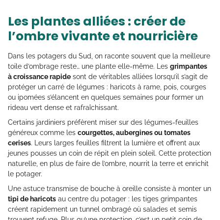
Les plantes alliées : créer de
l’ombre vivante et nourricière
Dans les potagers du Sud, on raconte souvent que la meilleure
toile d’ombrage reste… une plante elle-même. Les
grimpantes
à croissance rapide
sont de véritables alliées lorsqu’il s’agit de
protéger un carré de légumes : haricots à rame, pois, courges
ou ipomées s’élancent en quelques semaines pour former un
rideau vert dense et rafraîchissant.
Certains jardiniers préfèrent miser sur des légumes-feuilles
généreux comme les
courgettes, aubergines ou tomates
cerises
. Leurs larges feuilles filtrent la lumière et offrent aux
jeunes pousses un coin de répit en plein soleil. Cette protection
naturelle, en plus de faire de l’ombre, nourrit la terre et enrichit
le potager.
Une astuce transmise de bouche à oreille consiste à monter un
tipi de haricots
au centre du potager : les tiges grimpantes
créent rapidement un tunnel ombragé où salades et semis
trouvent refuge. Plus qu’une protection, c’est un petit coin de