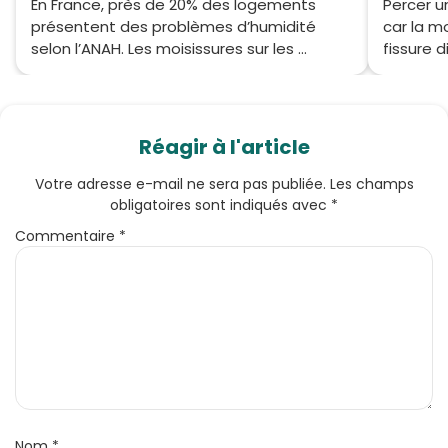
En France, près de 20% des logements
Percer u
présentent des problèmes d’humidité
car la m
selon l’ANAH. Les moisissures sur les ...
fissure di
Réagir à l'article
Votre adresse e-mail ne sera pas publiée.
Les champs
obligatoires sont indiqués avec
*
Commentaire
*
Nom
*