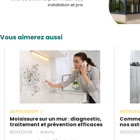
installation et prix
Vous aimerez aussi
ASTUCES/DIY
ASTUCES
Moisissure sur un mur : diagnostic,
Comment
traitement et prévention efficaces
nos as
16/04/2026
•
Antony
09/12/202