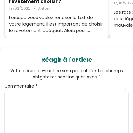
revêtement choisir ?
17/10/202
13/02/2022
•
Antony
Les rats
Lorsque vous voulez rénover le toit de
des dégâ
votre logement, il est important de choisir
mauvaises
le revêtement adéquat. Alors pour ...
Réagir à l'article
Votre adresse e-mail ne sera pas publiée.
Les champs
obligatoires sont indiqués avec
*
Commentaire
*