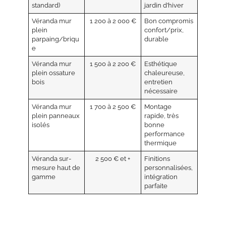
standard)
jardin d’hiver
Véranda mur
1 200 à 2 000 €
Bon compromis
plein
confort/prix,
parpaing/briqu
durable
e
Véranda mur
1 500 à 2 200 €
Esthétique
plein ossature
chaleureuse,
bois
entretien
nécessaire
Véranda mur
1 700 à 2 500 €
Montage
plein panneaux
rapide, très
isolés
bonne
performance
thermique
Véranda sur-
2 500 € et +
Finitions
mesure haut de
personnalisées,
gamme
intégration
parfaite