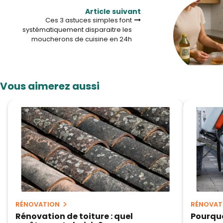
Article suivant
Ces 3 astuces simples font
systématiquement disparaitre les
moucherons de cuisine en 24h
Vous aimerez aussi
RÉNOVATION
RÉNOVAT
Rénovation de toiture : quel
Pourquo