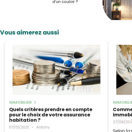
d’un couloir ?
Vous aimerez aussi
IMMOBILIER
IMMOBILI
Quels critères prendre en compte
Commen
pour le choix de votre assurance
immobil
habitation ?
27/08/20
07/01/2021
•
Antony
Selon la