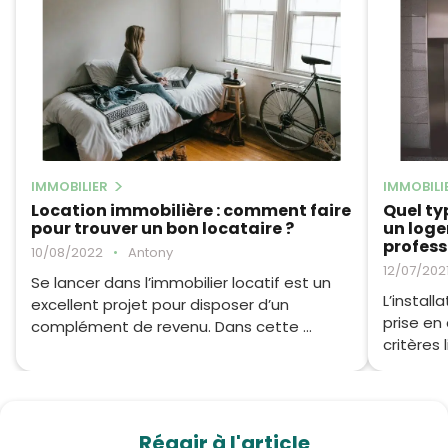
IMMOBILIER
IMMOBILI
Location immobilière : comment faire
Quel ty
pour trouver un bon locataire ?
un loge
profess
10/08/2022
•
Antony
12/07/202
Se lancer dans l’immobilier locatif est un
L’install
excellent projet pour disposer d’un
prise en
complément de revenu. Dans cette ...
critères 
Réagir à l'article