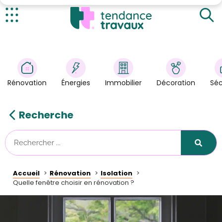
D'excellentes performances thermiques et
acoustiques
Un esthétisme sur-mesure
Actualités
Et côté sécurité ?
Rénovation
>
Énergies
>
Rénovation
Énergies
Immobilier
Décoration
Séc
Décoration
>
Immobilier
>
Recherche
Sécurité
Astuces/DIY
Technologies
Accueil
Rénovation
Isolation
Tendance Travaux
Quelle fenêtre choisir en rénovation ?
Kit partenaire
À propos