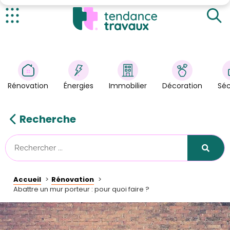
Comment reconnaître un mur porteur ?
Les raisons d’abattre un mur porteur
Actualités
Rénovation
>
Énergies
>
Rénovation
Énergies
Immobilier
Décoration
Séc
Décoration
>
Immobilier
>
Recherche
Sécurité
Astuces/DIY
Technologies
Accueil
Rénovation
Tendance Travaux
Abattre un mur porteur : pour quoi faire ?
Kit partenaire
À propos