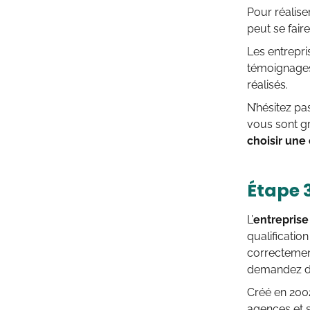
Pour réalis
peut se fair
Les entrepr
témoignages 
réalisés.
N’hésitez pa
vous sont g
choisir une
Étape 3
L’
entreprise
qualification
correctement
demandez de
Créé en 2002
agences et s