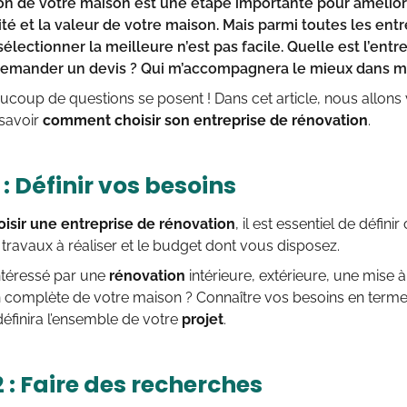
on de votre maison
est une étape importante pour améliore
ité et la valeur de votre maison. Mais parmi toutes les ent
sélectionner la meilleure n’est pas facile. Quelle est l’
entre
mander un devis ? Qui m’accompagnera le mieux dans mo
aucoup de questions se posent ! Dans cet article, nous allons
 savoir
comment choisir son entreprise de rénovation
.
 : Définir vos besoins
oisir une entreprise de rénovation
, il est essentiel de défin
es travaux à réaliser et le budget dont vous disposez.
ntéressé par une
rénovation
intérieure, extérieure, une mise
n complète de votre maison ? Connaître vos besoins en terme
 définira l’ensemble de votre
projet
.
 : Faire des recherches