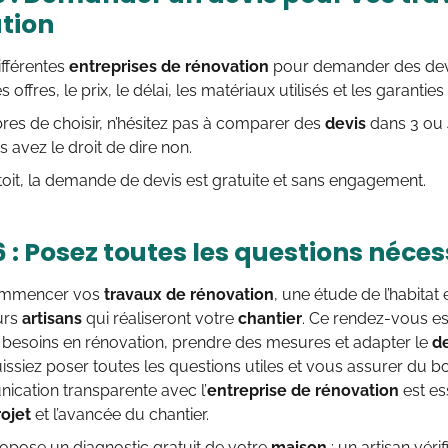
tion
ifférentes
entreprises de rénovation
pour demander des devis 
offres, le prix, le délai, les matériaux utilisés et les garantie
bres de choisir, n’hésitez pas à comparer des
devis
dans 3 ou 4
s avez le droit de dire non.
oit, la demande de devis est gratuite et sans engagement.
 : Posez toutes les questions néces
ommencer vos
travaux de rénovation
, une étude de l’habitat
urs
artisans
qui réaliseront votre
chantier
. Ce rendez-vous es
besoins en rénovation, prendre des mesures et adapter le
d
ssiez poser toutes les questions utiles et vous assurer du 
cation transparente avec l’
entreprise de rénovation
est es
rojet
et l’avancée du chantier.
ropose un diagnostic gratuit de votre
maison
: un artisan véri