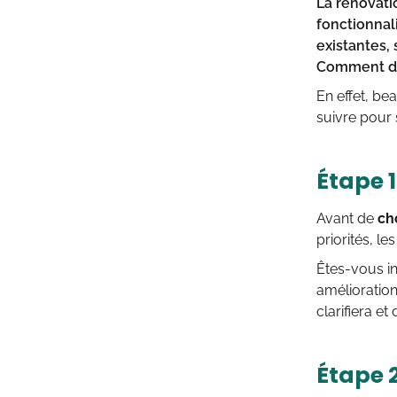
La
rénovati
fonctionnal
existantes, 
Comment de
En effet, be
suivre pour
Étape 1
Avant de
ch
priorités, l
Êtes-vous i
amélioratio
clarifiera et
Étape 2