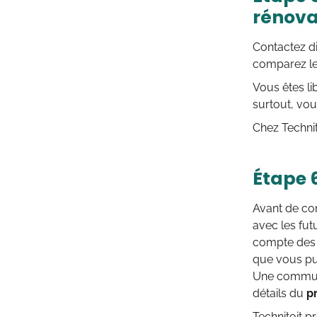
rénova
Contactez d
comparez les 
Vous êtes li
surtout, vou
Chez Technit
Étape 6
Avant de c
avec les fut
compte des 
que vous pui
Une communi
détails du
p
Technitoit p