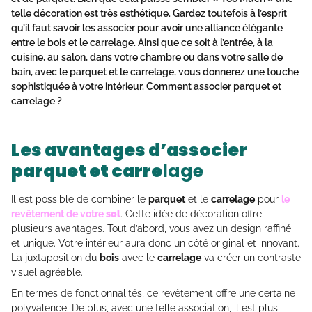
telle décoration est très esthétique. Gardez toutefois à l’esprit
qu’il faut savoir les associer pour avoir une alliance élégante
entre le
bois
et le
carrelage
. Ainsi que ce soit à l’entrée, à la
cuisine
, au salon, dans votre chambre ou dans votre
salle
de
bain, avec le
parquet
et le
carrelage,
vous donnerez une touche
sophistiquée à votre intérieur.
Comment associer parquet et
carrelage
?
Les avantages d’associer
parquet et carre
lage
Il est possible de combiner le
parquet
et le
carrelage
pour
le
revêtement de votre
sol
. Cette idée de décoration offre
plusieurs avantages. Tout d’abord, vous avez un design raffiné
et unique. Votre intérieur aura donc un côté original et innovant.
La juxtaposition du
bois
avec le
carrelage
va créer un contraste
visuel agréable.
En termes de fonctionnalités, ce revêtement offre une certaine
polyvalence. De plus, avec une telle association, il est plus