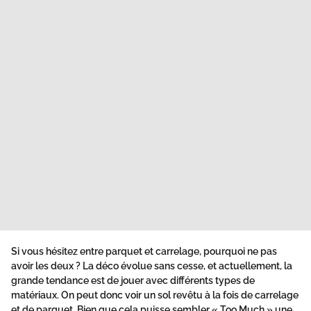
Si vous hésitez entre
parquet et
carrelage,
pourquoi ne pas
avoir les deux ? La
déco
évolue sans cesse, et actuellement, la
grande tendance est de jouer avec différents types de
matériaux. On peut donc voir un
sol
revêtu à la fois de
carrelage
et de
parquet
. Bien que cela puisse sembler « Too Much » une