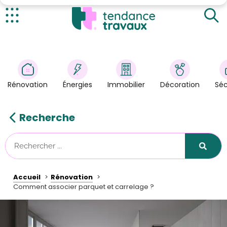
Les avantages d’associer parquet et carrelage
Créer des espaces distincts
Actualités
Idées et conseils pour une combinaison réussie
Rénovation
>
Énergies
>
Rénovation
Énergies
Immobilier
Décoration
Séc
Décoration
>
Immobilier
>
Recherche
Sécurité
Astuces/DIY
Technologies
Accueil
Rénovation
Tendance Travaux
Comment associer parquet et carrelage ?
Kit partenaire
À propos