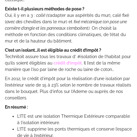
Existe t-il plusieurs méthodes de pose ?
Oui, il y en a 3 :
collé (
s’adapter aux aspérités du mur), calé fixé
(
avec des
chevilles dans le mur) et
fixé mécanique (on pose une
cornière d’angle et les panneaux s’emboitent).
On choisit la
méthode en fonction des conditions climatiques, de l’état du
mur et de la hauteur du bâtiment.
C’est un isolant…il est éligible au crédit d’impôt ?
Technitoit assure tous les travaux d’ #isolation de l’habitat pour
qu’ils soient éligibles au
crédit d’impôt
. Il l’est de la même
manière que l’iso par laine de roche ou laine de coton…
En 2012, le crédit d’impôt pour la réalisation d’une isolation par
l’extérieur varie de 15 à 23% selon le nombre de travaux réalisés
dans le bouquet. Plus d’infos sur l’Ademe ou auprès de nos
conseillers.
En résumé :
L’ITE est une isolation Thermique Extérieure comparable
à l’isolation intérieure.
L’ITE supprime les ponts thermiques et conserve l’espace
de vie à l’extérieur.