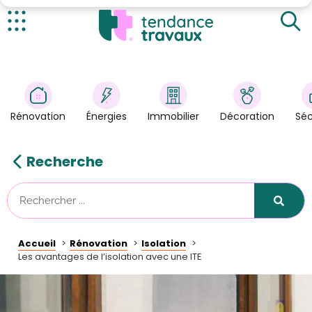
Actualités
Rénovation
>
Énergies
>
Rénovation
Énergies
Immobilier
Décoration
Séc
Décoration
>
Immobilier
>
Recherche
Sécurité
Astuces/DIY
Technologies
Accueil
Rénovation
Isolation
Tendance Travaux
Les avantages de l’isolation avec une ITE
Kit partenaire
À propos