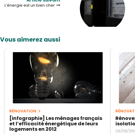
L’énergie est un bien cher
Vous aimerez aussi
RÉNOVATION
RÉNOVAT
[infographie] Les ménages français
Rénover
et l’efficacité énergétique de leurs
isolati
logements en 2012
29/08/201