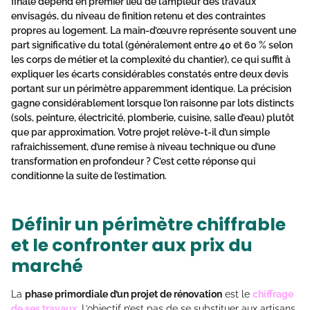
finale dépend en premier lieu de l’ampleur des travaux
envisagés, du niveau de finition retenu et des contraintes
propres au logement. La main-d’œuvre représente souvent une
part significative du total (généralement entre 40 et 60 % selon
les corps de métier et la complexité du chantier), ce qui suffit à
expliquer les écarts considérables constatés entre deux devis
portant sur un périmètre apparemment identique. La précision
gagne considérablement lorsque l’on raisonne par lots distincts
(sols, peinture, électricité, plomberie, cuisine, salle d’eau) plutôt
que par approximation. Votre projet relève-t-il d’un simple
rafraichissement, d’une remise à niveau technique ou d’une
transformation en profondeur ? C’est cette réponse qui
conditionne la suite de l’estimation.
Définir un périmètre chiffrable
et le confronter aux prix du
marché
La
phase primordiale d’un projet de rénovation
est le
chiffrage
de ses travaux
. L’objectif n’est pas de se substituer aux artisans,