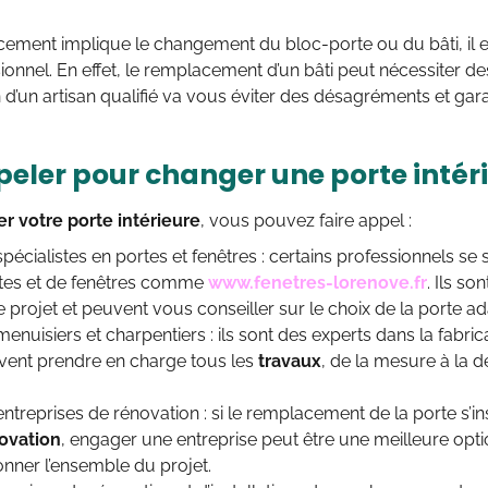
acement implique le changement du bloc-porte ou du bâti, il
ionnel. En effet, le remplacement d’un bâti peut nécessiter d
on d’un artisan qualifié va vous éviter des désagréments et gara
peler pour changer une porte intéri
r votre porte intérieure
, vous pouvez faire appel :
pécialistes en portes et fenêtres : certains professionnels se s
tes et de fenêtres comme
www.fenetres-lorenove.fr
. Ils s
 projet et peuvent vous conseiller sur le choix de la porte a
enuisiers et charpentiers : ils sont des experts dans la fabricat
uvent prendre en charge tous les
travaux
, de la mesure à la dé
ntreprises de rénovation : si le remplacement de la porte s’in
ovation
, engager une entreprise peut être une meilleure opti
nner l’ensemble du projet.