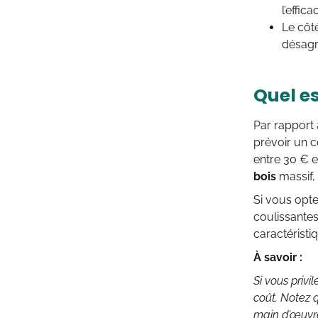
l’effic
Le côté
désagr
Quel es
Par rapport 
prévoir un c
entre 30 € e
bois
massif,
Si vous opte
coulissantes
caractéristi
À savoir :
Si vous priv
coût. Notez q
main d’œuvre