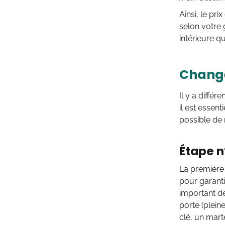
Ainsi, le pri
selon votre 
intérieure q
Changer
Il y a diffé
il est essent
possible de 
Étape n
La première 
pour garanti
important de
porte (plein
clé, un mart