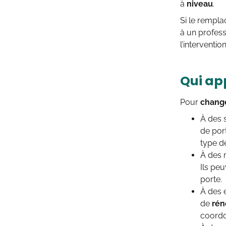
à
niveau
.
Si le rempl
à un profess
l’interventi
Qui ap
Pour
change
À des s
de por
type de
À des m
Ils pe
porte.
À des e
de
rén
coordo