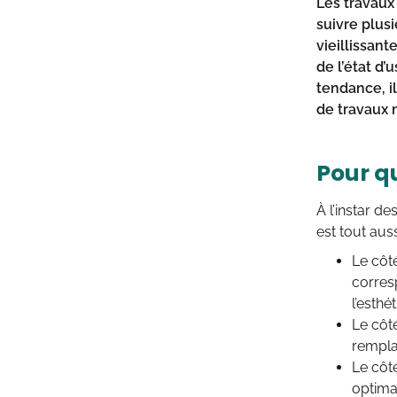
Les travaux
suivre plus
vieillissant
de l’état d
tendance, il
de travaux 
Pour qu
À l’instar d
est tout aus
Le côt
corres
l’esthé
Le côt
rempla
Le côté
optima