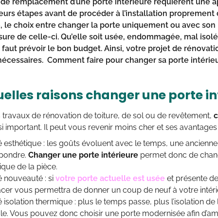
 de remplacement d’une porte intérieure requièrent une a
ieurs étapes avant de procéder à l’installation proprement 
e, le choix entre changer la porte uniquement ou avec son bâ
’usure de celle-ci. Qu’elle soit usée, endommagée, mal iso
 faut prévoir le bon budget. Ainsi, votre projet de rénovati
nécessaires.
Comment faire pour changer sa porte intérie
elles raisons changer une porte in
es travaux de rénovation de toiture, de sol ou de revêtement,
c
si important. Il peut vous revenir moins cher et ses avantage
é esthétique : les goûts évoluent avec le temps, une ancienn
pondre.
Changer une porte intérieure
permet donc de change
tique de la pièce.
é nouveauté : si
votre porte actuelle est usée
et présente des
cer vous permettra de donner un coup de neuf à votre intéri
 isolation thermique : plus le temps passe, plus l’isolation de
le. Vous pouvez donc choisir une porte modernisée afin d’am