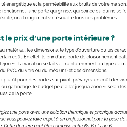
acité énergétique et la perméabilité aux bruits de votre maison.
 fonctionnel : une porte qui grince, qui coince ou qui ne se f
éable, un changement va résoudre tous ces problèmes.
t le prix d’une porte intérieure ?
au matériau, les dimensions, le type d’ouverture ou les caracté
ertain coût. En effet, le prix d’une porte de cloisonnement ba
t 400 €. La variation se fait voir conformément au type de mat
 du PVC, du vitré ou du médium) et des dimensions.
z plutôt pour des portes sur pivot, prévoyez un coût d’envir
 ou galandage, le budget peut aller jusqu’à 2000 € selon les 
ques de la porte.
ilégiez une porte avec une isolation thermique et phonique accr
ue vous pouvez faire appel à un professionnel pour la pose de la
. Cette dernière peut être comprise entre 60 € et 200 €.