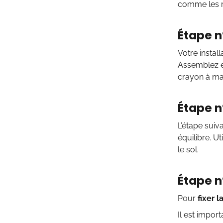
comme les rai
Étape n
Votre instal
Assemblez en
crayon à mar
Étape n
L’étape suiv
équilibre. U
le sol.
Étape n°
Pour
fixer l
Il est impor