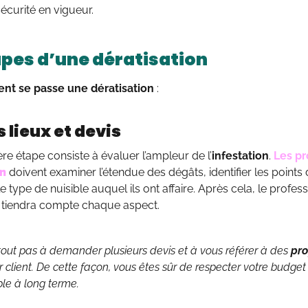
curité en vigueur.
apes d’une dératisation
t se passe une dératisation
:
s lieux et devis
re étape consiste à évaluer l’ampleur de l’
infestation
.
Les pr
on
doivent examiner l’étendue des dégâts, identifier les points
le type de nuisible auquel ils ont affaire. Après cela, le prof
i tiendra compte chaque aspect.
rtout pas à demander plusieurs devis et à vous référer à des
pro
 client. De cette façon, vous êtes sûr de respecter votre budget
ble à long terme.