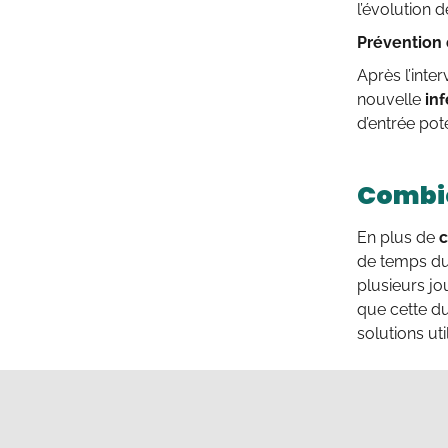
l’évolution 
Prévention 
Après l’inte
nouvelle
inf
d’entrée pot
Combie
En plus de
c
de temps du
plusieurs j
que cette du
solutions uti