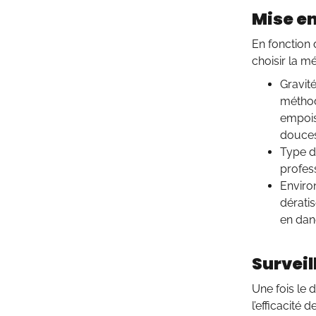
Mise en
En fonction 
choisir la 
Gravité
méthod
empois
douces 
Type d
profes
Environ
dérati
en dan
Surveil
Une fois le d
l’efficacité