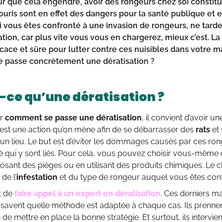
ur que cela engendre, avoir des
rongeurs
chez soi constitu
ouris
sont en effet des dangers pour la santé publique et 
Si vous êtes confronté à une invasion de rongeurs, ne tarde
ation
, car plus vite vous vous en chargerez, mieux c’est. La
icace et sûre pour lutter contre ces
nuisibles
dans votre m
e passe
concrètement
une
dératisation
?
-ce qu’une dératisation ?
ir
comment
se passe une
dératisation
, il convient d’avoir u
 est une action qu’on mène afin de se débarrasser des
rats
et 
un lieu. Le but est d’éviter les dommages causés par ces rong
é qui y sont liés. Pour cela, vous pouvez choisir vous-même de
osant des pièges ou en utilisant des produits chimiques. Le
 de l’
infestation
et du type de rongeur auquel vous êtes conf
t de
faire appel à un expert en dératisation
. Ces derniers m
 savent quelle méthode est adaptée à chaque cas. Ils prennen
n de mettre en place la bonne stratégie. Et surtout, ils intervi