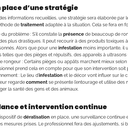
 place d’une stratégie
des informations recueillies, une stratégie sera élaborée par 
méthode de
traitement
adaptée à la situation. Cela se fera en fo
 du problème : S’il constate la
présence
de beaucoup de rong
es plus drastiques. Il peut recourir à des produits toxiques 
onnés. Alors que pour une
infestation
moins importante, il u
telles que des pièges et répulsifs, des appareils à ultrasons
e rongeur : Certains pièges ou appâts marchent mieux selon 
sionnel prend cela en compte pour que son intervention soit p
nement : Le lieu d’
infestation
et le décor vont influer sur le
seur regarde
comment
se présente l’entourage et utilise de
ger la santé des gens et des animaux.
lance et intervention continue
ispositif de
dératisation
en place, une surveillance continue 
 des mesures prises. Le professionnel fera des ajustements, si 