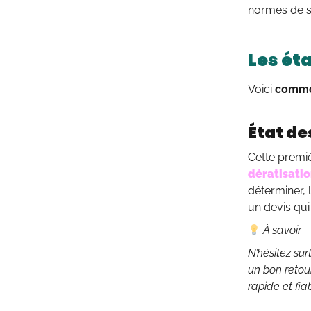
normes de sé
Les ét
Voici
commen
État de
Cette premiè
dératisati
déterminer, 
un devis qu
À savoir
N’hésitez su
un bon retour
rapide et fia