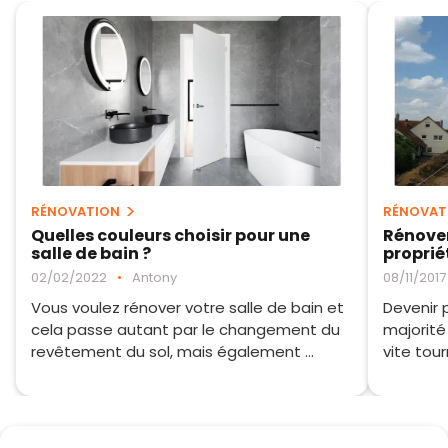
RÉNOVATION
RÉNOVAT
Quelles couleurs choisir pour une
Rénover
salle de bain ?
proprié
02/02/2022
•
Antony
08/11/2017
Vous voulez rénover votre salle de bain et
Devenir p
cela passe autant par le changement du
majorité 
revêtement du sol, mais également ...
vite tour