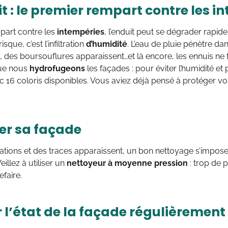
t : le premier rempart contre les i
part contre les
intempéries
, l’enduit peut se dégrader rapide
isque, c’est l’infiltration
d’humidité
. L’eau de pluie pénètre dan
 des boursouflures apparaissent…et là encore, les ennuis ne
que nous
hydrofugeons
les façades : pour éviter l’humidité et
 16 coloris disponibles. Vous aviez déjà pensé à protéger v
er sa façade
ations et des traces apparaissent, un bon nettoyage s’impos
illez à utiliser un
nettoyeur à moyenne pression
: trop de 
efaire.
r l’état de la façade régulièrement