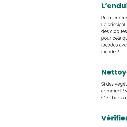
L’endui
Premier rem
Le principal r
des cloques,
pour cela 
façades avec
façade ?
Nettoy
Si des végét
comment ! Ve
C’est bon à r
Vérifie