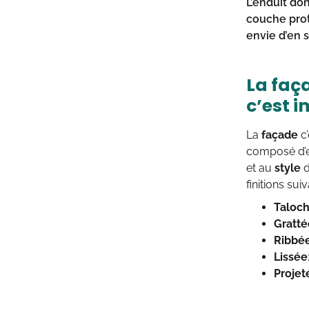
L’enduit don
couche prot
envie d’en s
La faça
c’est i
La
façade
c’
composé d’ea
et au
style
d
finitions suiv
Taloc
Gratté
Ribbé
Lissée
Projet