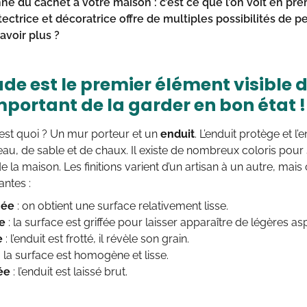
ne du cachet à votre maison : c’est ce que l’on voit en pre
ectrice et décoratrice offre de multiples possibilités de p
avoir plus ?
de est le premier élément visible d
mportant de la garder en bon état !
est quoi ? Un mur porteur et un
enduit
. L’enduit protège et l’
u, de sable et de chaux. Il existe de nombreux coloris pour
e la maison. Les finitions varient d’un artisan à un autre, mai
antes :
hée
: on obtient une surface relativement lisse.
e
: la surface est griffée pour laisser apparaître de légères asp
e
: l’enduit est frotté, il révèle son grain.
: la surface est homogène et lisse.
ée
: l’enduit est laissé brut.