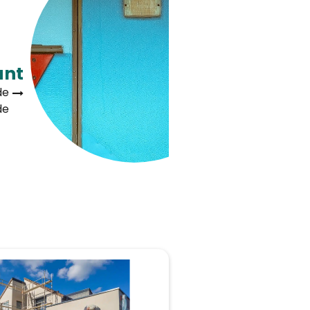
ant
de
de