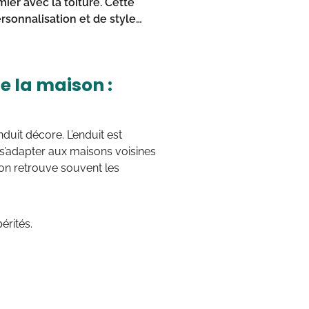
mier avec la toiture. Cette
ersonnalisation et de style…
e la maison :
enduit décore. L’enduit est
 s’adapter aux maisons voisines
s on retrouve souvent les
érités.