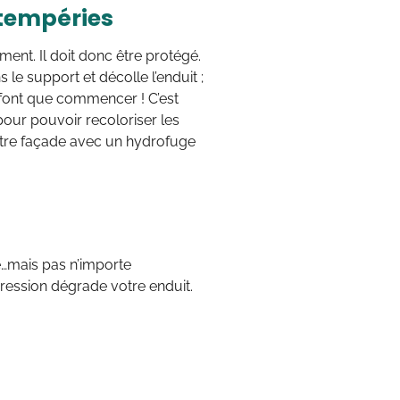
ntempéries
ment. Il doit donc être protégé.
s le support et décolle l’enduit ;
 font que commencer ! C’est
 pour pouvoir recoloriser les
otre façade avec un hydrofuge
e…mais pas n’importe
pression dégrade votre enduit.