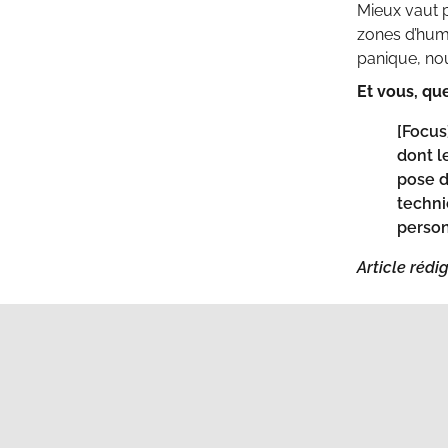
Mieux vaut 
zones d’humi
panique, nou
Et vous, que
[Focus
dont l
pose d
techni
person
Article rédig