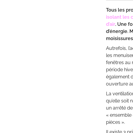
Tous les pr
isolant les
d’air
. Une f
d’énergie. 
moisissures
Autrefois, l’
les menuiseri
fenêtres au m
période hive
également de
ouverture au
La ventilati
qu’elle soit
un arrêté de
« ensemble d
pièces ».
Il existe 3 