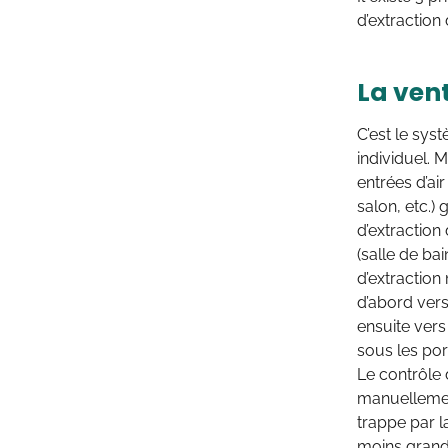
d’extraction d
La vent
C’est le sys
individuel. M
entrées d’ai
salon, etc.)
d’extraction
(salle de ba
d’extraction 
d’abord vers
ensuite vers
sous les por
Le contrôle 
manuellemen
trappe par l
moins grand à