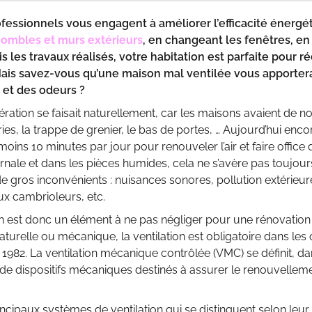
ofessionnels vous engagent à améliorer l’efficacité énerg
 combles et murs extérieurs
, en changeant les fenêtres, e
ois les travaux réalisés, votre habitation est parfaite pour
Mais savez-vous qu’une maison mal ventilée vous apportera
 et des odeurs ?
aération se faisait naturellement, car les maisons avaient de nom
es, la trappe de grenier, le bas de portes, … Aujourd’hui encore,
oins 10 minutes par jour pour renouveler l’air et faire office d
rnale et dans les pièces humides, cela ne s’avère pas toujours
 gros inconvénients : nuisances sonores, pollution extérieure,
x cambrioleurs, etc.
on est donc un élément à ne pas négliger pour une rénovation t
 naturelle ou mécanique, la ventilation est obligatoire dans l
 1982. La ventilation mécanique contrôlée (VMC) se définit, da
e dispositifs mécaniques destinés à assurer le renouvellement 
principaux systèmes de ventilation qui se distinguent selon le