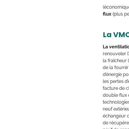
(économique 
flux
(plus pe
La VMC
La ventilat
renouveler l
la fraîcheur
de la fournir
d’énergie po
les pertes d
facture de c
double flux q
technologie
neuf extérie
échangeur d
de récupérer 