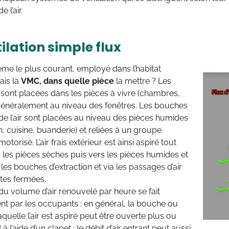
e l’air.
ilation simple flux
tème le plus courant, employé dans l’habitat
ais la
VMC, dans quelle pièce
la mettre ? Les
r sont placées dans les pièces à vivre (chambres,
 généralement au niveau des fenêtres. Les bouches
 de l’air sont placées au niveau des pièces humides
in, cuisine, buanderie) et reliées à un groupe
motorisé. L’air frais extérieur est ainsi aspiré tout
 les pièces sèches puis vers les pièces humides et
 les bouches d’extraction et via les passages d’air
tes fermées.
du volume d’air renouvelé par heure se fait
t par les occupants : en général, la bouche ou
aquelle l’air est aspiré peut être ouverte plus ou
 l’aide d’un clapet ; le débit d’air entrant peut aussi