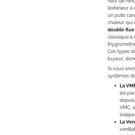
neuf de renou
l’extérieur à
un puits ca
chaleur qui c
double flu
classique à 
l’hygrométri
Ces types de
tuyaux, donc
Si vous envi
systèmes de
La VM
les pa
depuis 
VMC, l
indépe
La Ven
ventila