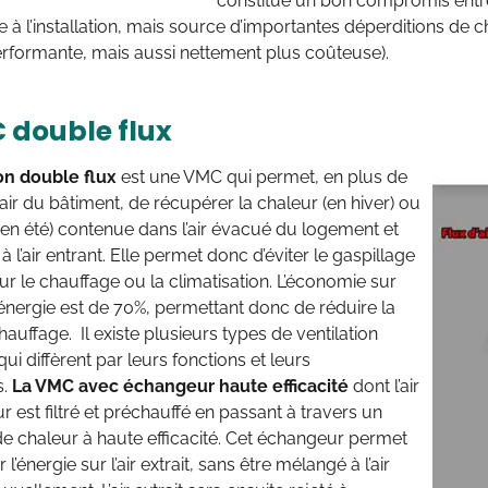
constitue un bon compromis ent
à l’installation, mais source d’importantes déperditions de 
rformante, mais aussi nettement plus coûteuse).
 double flux
ion double flux
est une VMC qui permet, en plus de
’air du bâtiment, de récupérer la chaleur (en hiver) ou
 (en été) contenue dans l’air évacué du logement et
 à l’air entrant. Elle permet donc d’éviter le gaspillage
ur le chauffage ou la climatisation. L’économie sur
’énergie est de 70%, permettant donc de réduire la
hauffage. Il existe plusieurs types de ventilation
ui diffèrent par leurs fonctions et leurs
s.
La VMC avec échangeur haute efficacité
dont l’air
ur est filtré et préchauffé en passant à travers un
e chaleur à haute efficacité. Cet échangeur permet
l’énergie sur l’air extrait, sans être mélangé à l’air