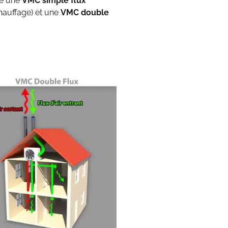
re une
VMC simple flux
chauffage) et une
VMC double