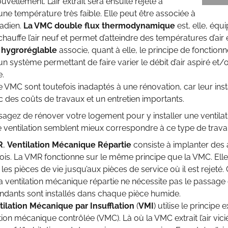
vellement. L’air extrait sera ensuite rejeté à
 une température très faible. Elle peut être associée à
nadien.
La VMC double flux thermodynamique
est, elle, équ
hauffe l’air neuf et permet d’atteindre des températures d’air e
x hygroréglable
associe, quant à elle, le principe de fonctio
un système permettant de faire varier le débit d’air aspiré et/o
e.
 VMC sont toutefois inadaptés à une rénovation, car leur ins
 des coûts de travaux et un entretien importants.
sagez de rénover votre logement pour y installer une ventil
 ventilation semblent mieux correspondre à ce type de trava
R
,
Ventilation Mécanique Répartie
consiste à implanter des 
rois. La VMR fonctionne sur le même principe que la VMC. Elle
les pièces de vie jusqu’aux pièces de service où il est rejeté
a ventilation mécanique répartie ne nécessite pas le passage 
ndants sont installés dans chaque pièce humide.
tilation Mécanique par Insufflation
(
VMI
) utilise le principe
tion mécanique contrôlée (VMC). Là où la VMC extrait l’air vici