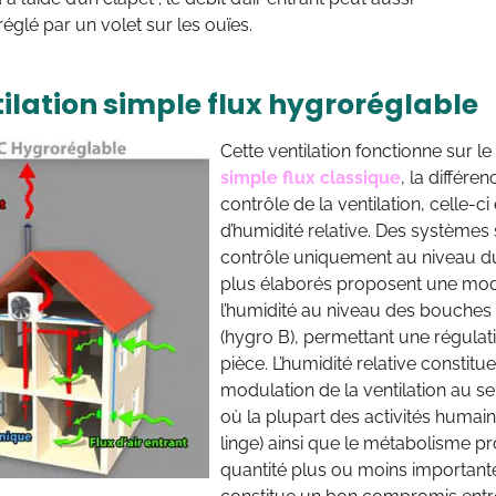
réglé par un volet sur les ouïes.
tilation simple flux hygroréglable
Cette ventilation fonctionne sur 
simple flux classique
, la différe
contrôle de la ventilation, celle-c
d’humidité relative. Des systèmes
contrôle uniquement au niveau du
plus élaborés proposent une modu
l’humidité au niveau des bouches d
(hygro B), permettant une régulati
pièce. L’humidité relative constit
modulation de la ventilation au se
où la plupart des activités humain
linge) ainsi que le métabolisme pr
quantité plus ou moins important