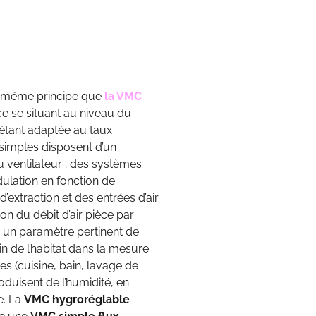
le même principe que
la VMC
nce se situant au niveau du
i étant adaptée au taux
 simples disposent d’un
 ventilateur ; des systèmes
lation en fonction de
’extraction et des entrées d’air
on du débit d’air pièce par
ue un paramètre pertinent de
in de l’habitat dans la mesure
es (cuisine, bain, lavage de
oduisent de l’humidité, en
e. La
VMC hygroréglable