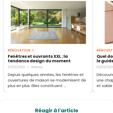
RÉNOVATION
RÉNOVAT
Fenêtres et ouvrants XXL : la
Quel do
tendance design du moment
le guid
07/12/2021
•
Antony
03/12/202
Depuis quelques années, les fenêtres et
Découvr
ouvertures de maison se modernisent de
une chap
plus en plus. Elles constituent ...
et sable 
Réagir à l'article