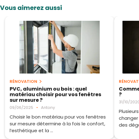
Vous aimerez aussi
RÉNOVATION
RÉNOVAT
PVC, aluminium ou bois : quel
Commen
matériau choisir pour vos fenêtres
?
sur mesure ?
31/10/202
09/06/2025
•
Antony
Plusieur
Choisir le bon matériau pour vos fenêtres
changer 
sur mesure détermine à la fois le confort,
des dégât
l’esthétique et la ...