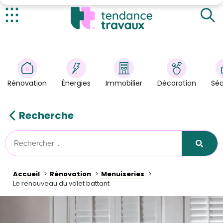
Les avantages du volet battant
Les différentes variantes
Actualités
L'automatisation aussi
Rénovation
>
Énergies
>
Rénovation
Énergies
Immobilier
Décoration
Séc
Décoration
>
Immobilier
>
Recherche
Sécurité
Astuces/DIY
Technologies
Accueil
Rénovation
Menuiseries
Tendance Travaux
Le renouveau du volet battant
Kit partenaire
À propos