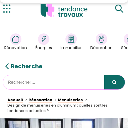
Le design minimaliste des menuiseries en aluminium
Personnalisez vos menuiseries au niveau des
couleurs et des finitions
Actualités
L'intégration de technologies dans vos menuiseries
Rénovation
>
en aluminium
Énergies
>
Vers des menuiseries performantes et
Rénovation
Énergies
Immobilier
Décoration
Séc
écoresponsables
Décoration
>
Immobilier
>
Recherche
Sécurité
Astuces/DIY
Technologies
Accueil
Rénovation
Menuiseries
Tendance Travaux
Design de menuiseries en aluminium : quelles sont les
tendances actuelles ?
Kit partenaire
À propos