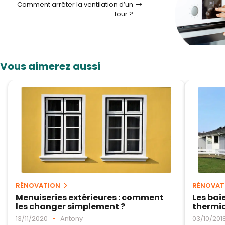
Comment arrêter la ventilation d’un
four ?
Vous aimerez aussi
RÉNOVATION
RÉNOVAT
Menuiseries extérieures : comment
Les bai
les changer simplement ?
thermi
13/11/2020
•
Antony
03/10/201