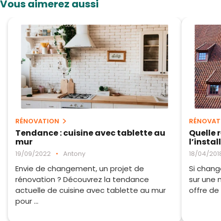
Vous aimerez aussi
RÉNOVATION
RÉNOVAT
Tendance : cuisine avec tablette au
Quelle 
mur
l’instal
19/09/2022
•
Antony
18/04/201
Envie de changement, un projet de
Si chang
rénovation ? Découvrez la tendance
sur une 
actuelle de cuisine avec tablette au mur
offre de 
pour ...