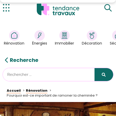
Pourquoi doit-on ramoner la cheminée ?
Un professionnel est-il indispensable pour faire le
ramonage de ma cheminée ?
Actualités
Penser à entretenir l'extérieur de sa cheminée
Rénovation
>
Énergies
>
Rénovation
Énergies
Immobilier
Décoration
Séc
Décoration
>
Immobilier
>
Recherche
Sécurité
Astuces/DIY
Technologies
Accueil
Rénovation
Tendance Travaux
Pourquoi est-ce important de ramoner la cheminée ?
Kit partenaire
À propos