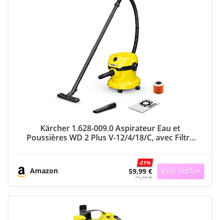
Kärcher 1.628-009.0 Aspirateur Eau et
Poussières WD 2 Plus V-12/4/18/C, avec Filtre
Cartouche, Sachet Filtre Ouate, 1000 W, Cuve
PVC : 12 l, Tube d’Aspiration : 1,8 m, Suceur
-21%
Sol/Fentes, Jaune
Amazon
59,99 €
75,99 €