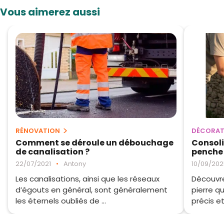
Vous aimerez aussi
RÉNOVATION
DÉCORAT
Comment se déroule un débouchage
Consoli
de canalisation ?
penche 
22/07/2021
•
Antony
10/09/202
Les canalisations, ainsi que les réseaux
Découvr
d’égouts en général, sont généralement
pierre q
les éternels oubliés de ...
précis et