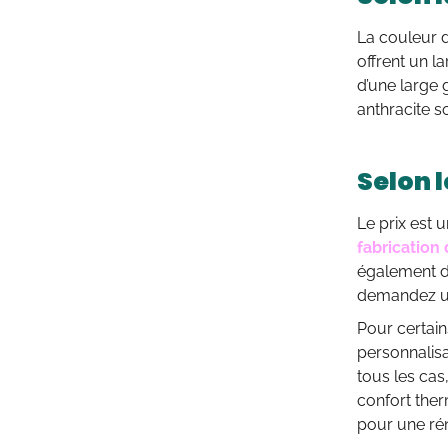
La couleur d
offrent un l
d’une large 
anthracite 
Selon l
Le prix est 
fabrication
également d’
demandez un
Pour certain
personnalis
tous les cas
confort ther
pour une ré