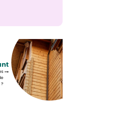
ant
es
de
 ?