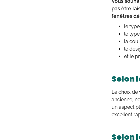
Vous souhai
pas être la
fenêtres dé
le type
le typ
la cou
le des
et le pr
Selon 
Le choix de 
ancienne, no
un aspect p
excellent ra
Selon 