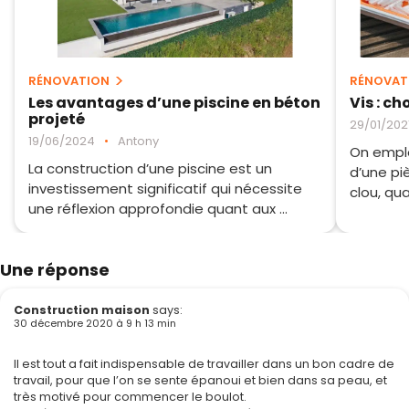
RÉNOVATION
RÉNOVAT
Les avantages d’une piscine en béton
Vis : ch
projeté
29/01/202
19/06/2024
•
Antony
On emplo
La construction d’une piscine est un
d’une pi
investissement significatif qui nécessite
clou, qu
une réflexion approfondie quant aux ...
Une réponse
Construction maison
says:
30 décembre 2020 à 9 h 13 min
Il est tout a fait indispensable de travailler dans un bon cadre de
travail, pour que l’on se sente épanoui et bien dans sa peau, et
très motivé pour commencer le boulot.