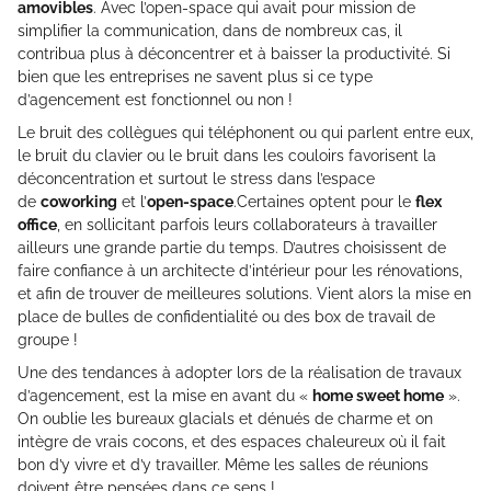
amovibles
. Avec l’open-space qui avait pour mission de
simplifier la communication, dans de nombreux cas, il
contribua plus à déconcentrer et à baisser la productivité. Si
bien que les entreprises ne savent plus si ce type
d’agencement est fonctionnel ou non !
Le bruit des collègues qui téléphonent ou qui parlent entre eux,
le bruit du clavier ou le bruit dans les couloirs favorisent la
déconcentration et surtout le stress dans l’espace
de
coworking
et l’
open-space
.​Certaines optent pour le
flex
office
, en sollicitant parfois leurs collaborateurs à travailler
ailleurs une grande partie du temps. D’autres choisissent de
faire confiance à un architecte d’intérieur pour les rénovations,
et afin de trouver de meilleures solutions. Vient alors la mise en
place de bulles de confidentialité ou des box de travail de
groupe !
Une des tendances à adopter lors de la réalisation de travaux
d’agencement, est la mise en avant du «
home sweet home
».
On oublie les bureaux glacials et dénués de charme et on
intègre de vrais cocons, et des espaces chaleureux où il fait
bon d’y vivre et d’y travailler. Même les salles de réunions
doivent être pensées dans ce sens !