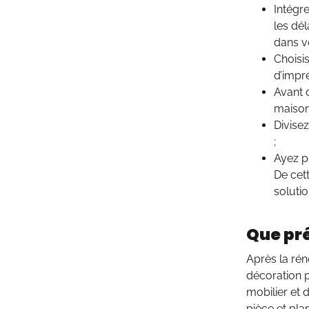
Intégr
les dé
dans v
Choisi
d’impr
Avant 
maison
Divisez
;
Ayez p
De cet
soluti
Que pré
Après la rén
décoration 
mobilier et 
pièce et pla