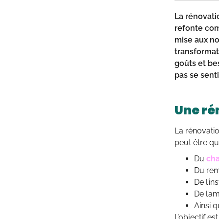
La
rénovatio
refonte com
mise aux no
transformat
goûts et bes
pas se sent
Une rén
La rénovation
peut être qu
Du
cha
Du rem
De l’in
De l’am
Ainsi 
L’objectif es