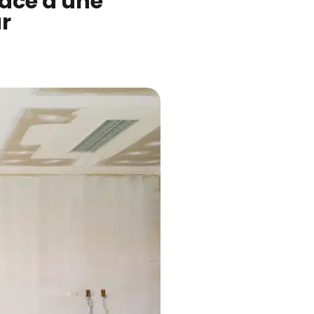
âce à une
r