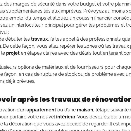
ez des marges de sécurité dans votre budget et votre plannin
lais supplémentaires liés aux imprévus. Prévoyez au moins 
otre emploi du temps et allouez un coussin financier conséque
ssez un interlocuteur principal pour gérer les problèmes et t
évu ;
de débuter les
travaux
, faites appel à des professionnels qua
. De cette façon, vous allez repérer les zones où les travau
 le
projet
en étapes claires avec des délais tout en tenant c
lusieurs options de matériaux et de fournisseurs pour chaqu
te façon, en cas de rupture de stock ou de problème avec un
ons déjà prévues.
voir après les travaux de rénovation
ovation d’un
appartement
ou d’une
maison
, l’étape suivante 
pour parfaire votre nouvel
intérieur
. Vous devez établir un 
de la décoration que vous avez décidé de regarder. Il est impor
nifiez l’agencement des meubles pour optimiser l’espace. Pour 