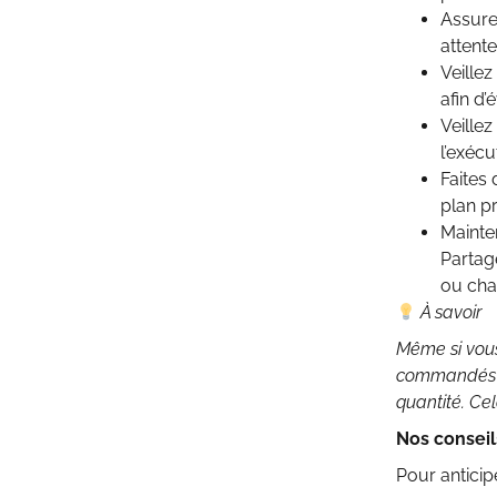
Assure
attente
Veille
afin d’é
Veille
l’exécu
Faites 
plan pr
Mainte
Partag
ou cha
À savoir
Même si vou
commandés so
quantité. Ce
Nos conseil
Pour anticip