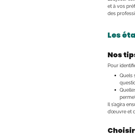
et à vos pré
des profess
Les ét
Nos tip
Pour identif
Quels 
questio
Quelle
permet 
Il s’agira e
d’œuvre et 
Choisir