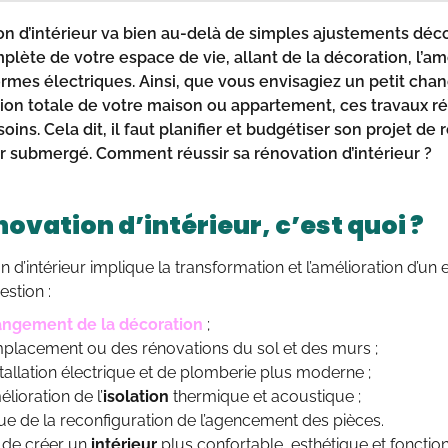
n d’intérieur
va bien au-delà de simples ajustements décor
plète de votre espace de vie, allant de la décoration, l’am
rmes électriques. Ainsi, que vous envisagiez un petit ch
ion totale de votre
maison
ou appartement, ces
travaux
ré
oins. Cela dit, il faut planifier et budgétiser son projet de
ir submergé. Comment réussir sa rénovation d’
intérieur
?
ovation d’intérieur, c’est quoi ?
 d’intérieur implique la transformation et l’amélioration d’un e
estion :
ngement de la décoration
;
placement ou des rénovations du sol et des murs ;
stallation électrique et de plomberie plus moderne ;
élioration de l’
isolation
thermique et acoustique ;
que de la reconfiguration de l’agencement des pièces.
t de créer un
intérieur
plus confortable, esthétique et fonctio