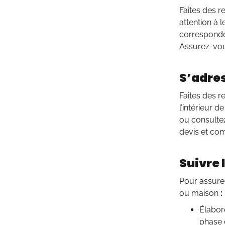
Faites des r
attention à l
corresponden
Assurez-vous
S’adre
Faites des r
l’intérieur d
ou consultez
devis et com
Suivre 
Pour assure
ou maison
:
Élabor
phase