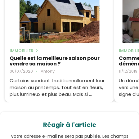
IMMOBILIER
IMMOBILI
Quelle est la meilleure saison pour
Commen
vendre sa maison ?
déména
06/07/2020
•
Antony
11/12/2019
Certains vendent traditionnellement leur
Un démé
maison au printemps. Tout est en fleurs,
vers une 
plus lumineux et plus beau. Mais si ...
signe d’u
Réagir à l'article
Votre adresse e-mail ne sera pas publiée.
Les champs