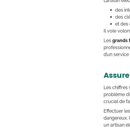
L’artisan éle
des in
des clé
et des 
Il vole volo
Les
grands 
professionnel
d’un servic
Assurer
Les chiffres
problème d’é
crucial de fa
Effectuer l
dangereux. U
un artisan él