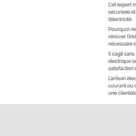
Cet expert me
sécurisée et 
l’électricité.
Pourquoi ne 
rénover l’ins
nécessaire d
Il s’agit sa
électrique s
satisfaction 
L’artisan él
courant ou d
une clientè