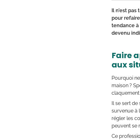
Il n’est pa
pour refaire
tendance à r
devenu indi
Faire a
aux si
Pourquoi ne 
maison ? Spé
claquement 
Il se sert d
survenue à l’
régler les c
peuvent se r
Ce professi