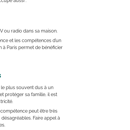
occupe aussi :
 TV ou radio dans sa maison.
ience et les compétences d’un
ien à Paris permet de bénéficier
s
 le plus souvent dus à un
 protéger sa famille, il est
ricité.
 compétence peut être très
s désagréables. Faire appel à
es.