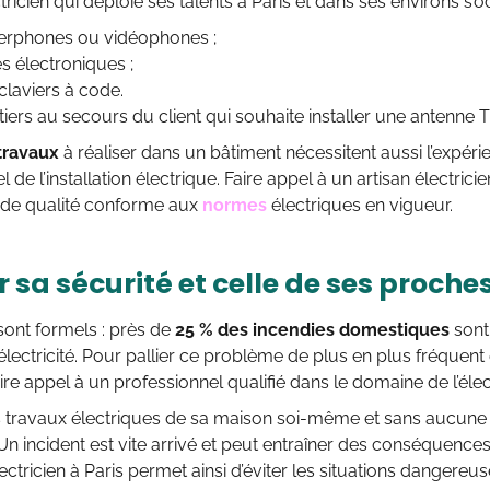
ctricien qui déploie ses talents à Paris et dans ses environs s’
terphones ou vidéophones ;
s électroniques ;
claviers à code.
ntiers au secours du client qui souhaite installer une antenne
travaux
à réaliser dans un bâtiment nécessitent aussi l’expér
 de l’installation électrique. Faire appel à un artisan électric
e de qualité conforme aux
normes
électriques en vigueur.
 sa sécurité et celle de ses proche
 sont formels : près de
25 % des incendies domestiques
sont
lectricité. Pour pallier ce problème de plus en plus fréquent et
ire appel à un professionnel qualifié dans le domaine de l’élect
es travaux électriques de sa maison soi-même et sans aucune
n incident est vite arrivé et peut entraîner des conséquence
ectricien à Paris permet ainsi d’éviter les situations dangereus