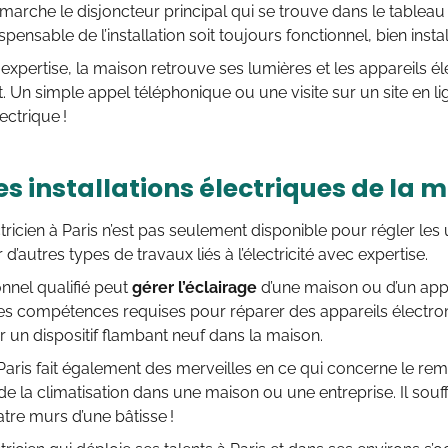
marche le disjoncteur principal qui se trouve dans le tableau é
pensable de l’installation soit toujours fonctionnel, bien insta
expertise, la maison retrouve ses lumières et les appareils 
. Un simple appel téléphonique ou une visite sur un site en lig
ctrique !
es installations électriques de la 
ectricien à Paris n’est pas seulement disponible pour régler les
 d’autres types de travaux liés à l’électricité avec expertise.
nnel qualifié peut
gérer l’éclairage
d’une maison ou d’un app
es compétences requises pour réparer des appareils électr
er un dispositif flambant neuf dans la maison.
n Paris fait également des merveilles en ce qui concerne le 
n de la climatisation dans une maison ou une entreprise. Il souff
atre murs d’une bâtisse !