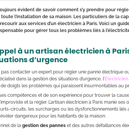
s toujours évident de savoir comment s’y prendre pour régl
 toute l’installation de sa maison. Les particuliers de la ca
ecourir aux services d’un électricien à Paris. Voici un gui
spensable pour gérer tous les problèmes liés à l’électricit
ppel à un artisan électricien à Pari
tuations d’urgence
pas contacter un expert pour régler une panne électrique ou
cialisé dans la gestion des situations d’urgence, l’
Électricien
de doigts les problèmes qui paraissent insurmontables au p
e ses compétences et de son expérience pour trouver la cause 
improviste et la régler. L’artisan électricien à Paris manie ses
ourts-circuits, les surcharges ou les dysfonctionnements liés
évéler dangereux pour les habitants de la maison.
onnel de la
gestion des pannes
et des autres défaillances él