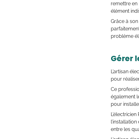
remettre en 
élément indis
Grâce à son 
parfaitement
problème éle
Gérer l
L’artisan él
pour réaliser
Ce professio
également l
pour install
L’électricie
l’installatio
entre les qu