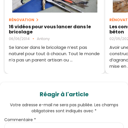
RÉNOVATION
RÉNOVAT
16 vidéos pour vous lancer dans le
Les cons
bricolage
béton
06/06/2014
•
Antony
02/05/20
Se lancer dans le bricolage n’est pas
Avoir un
naturel pour tout à chacun. Tout le monde
construc
n’a pas un parent artisan ou ...
d’agran
mise en .
Réagir à l'article
Votre adresse e-mail ne sera pas publiée.
Les champs
obligatoires sont indiqués avec
*
Commentaire
*