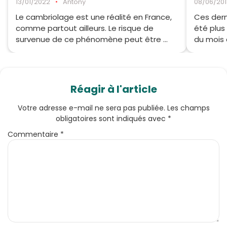
13/01/2022
•
Antony
08/06/201
Le cambriolage est une réalité en France,
Ces dern
comme partout ailleurs. Le risque de
été plus
survenue de ce phénomène peut être ...
du mois d
Réagir à l'article
Votre adresse e-mail ne sera pas publiée.
Les champs
obligatoires sont indiqués avec
*
Commentaire
*