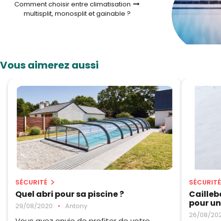
Comment choisir entre climatisation
multisplit, monosplit et gainable ?
Vous aimerez aussi
SÉCURITÉ
SÉCURITÉ
Quel abri pour sa piscine ?
Cailleb
pour un
29/08/2020
•
Antony
26/08/20
Vous avez envie de profiter de votre