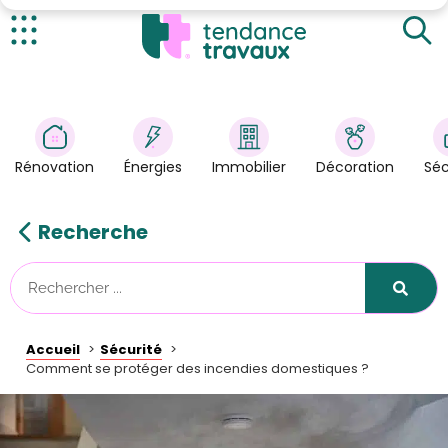
Les principales causes des incendies domestiques
en France
Que faire lorsqu'un incendie se déclare chez vous ?
Actualités
Savoir se protéger contre les incendies
Rénovation
>
domestiques
Énergies
>
Rénovation
Énergies
Immobilier
Décoration
Séc
Décoration
>
Immobilier
>
Recherche
Sécurité
Astuces/DIY
Technologies
Accueil
Sécurité
Tendance Travaux
Comment se protéger des incendies domestiques ?
Kit partenaire
À propos