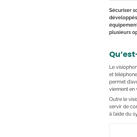
Sécuriser s
développés 
équipement 
plusieurs op
Qu’est
Le visiophon
et téléphon
permet d’avo
viennent en v
Outre le vis
servir de co
à l’aide du