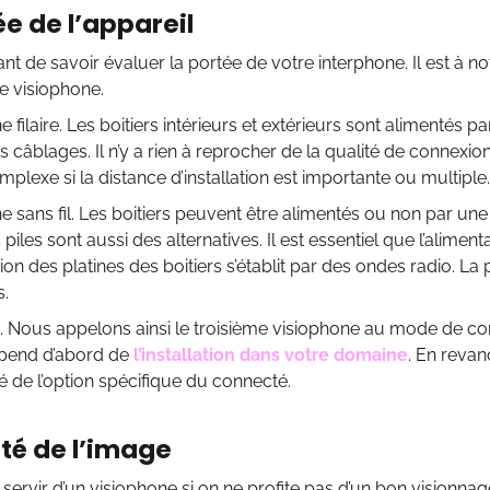
ée de l’appareil
ant de savoir évaluer la portée de votre interphone. Il est à not
e visiophone.
 filaire. Les boitiers intérieurs et extérieurs sont alimentés pa
s câblages. Il n’y a rien à reprocher de la qualité de connexion.
mplexe si la distance d’installation est importante ou multiple.
e sans fil. Les boitiers peuvent être alimentés ou non par une s
s piles sont aussi des alternatives. Il est essentiel que l’aliment
exion des platines des boitiers s’établit par des ondes radio. L
s.
. Nous appelons ainsi le troisième visiophone au mode de co
dépend d’abord de
l’installation dans votre domaine
. En revan
ité de l’option spécifique du connecté.
ité de l’image
servir d’un visiophone si on ne profite pas d’un bon visionnag