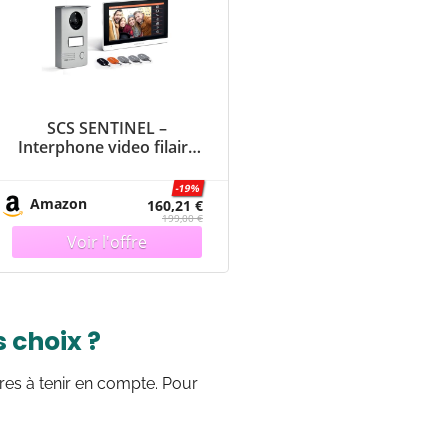
SCS SENTINEL –
Interphone video filaire
avec badges + Ecran
tactile 7 – VisioDoor 7+
-19%
RFID
Amazon
160,21 €
199,00 €
s choix ?
res à tenir en compte. Pour