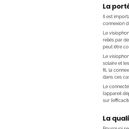
La port
Il est import
connexion d
Le visiophone
reliés par de
peut être co
Le visiophon
solaire et le
fil, la conn
dans ces ca
Le connecté
l’appareil 
sur l’efficac
La qual
Pourquoi se 