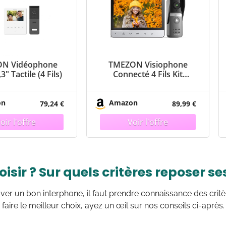
N Vidéophone
TMEZON Visiophone
,3″ Tactile (4 Fils)
Connecté 4 Fils Kit
Interphone Vidéo Filaire
avec écran Couleur
7″,Portier Vidéo pour
on
Amazon
79,24 €
89,99 €
Une Famille,Platine de
Rue, Sonnette de
Camera,V20
isir ? Sur quels critères reposer se
ver un bon interphone, il faut prendre connaissance des critè
 faire le meilleur choix, ayez un œil sur nos conseils ci-après.