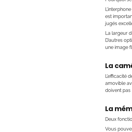
L’interphone 
est importan
jugés excell
La largeur d
D’autres opt
une image fl
La cam
L’efficacité 
amovible ave
doivent pas 
La mémo
Deux fonctio
Vous pouvez