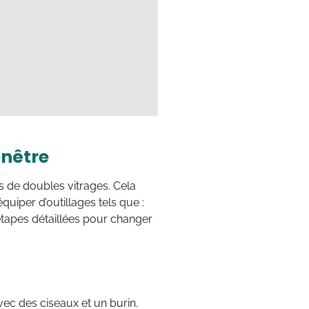
enêtre
as de doubles vitrages. Cela
uiper d’outillages tels que :
 étapes détaillées pour changer
vec des ciseaux et un burin.