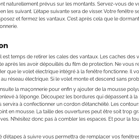
ont naturellement prévus sur les montants. Servez-vous de v
n les suivant. L’étape suivante sera de visser. Votre fenêtre se
isposez et fermez les vantaux. C’est après cela que le dormant
onnerie.
ion
il est temps de retirer les cales des vantaux. Les caches des 
te après les avoir dépouillés du film de protection. Ne vous rel
ier que le volet électrique intégré à la fenêtre fonctionne. Il v
 au réseau électrique. Si le volet monte et descend sans prob
nsuite la maçonnerie pour enfin y ajouter de la mousse poly
enlevé à l’éponge. Découpez les bordures qui dépassent à la 
s servira à confectionner un cordon d’étanchéité. Les contou
oint en mousse. La taille des ouvertures peut être soit trop g
ves. N’hésitez donc pas à combler les espaces. Et pour la touc
 d’étapes à suivre vous permettra de remplacer vos fenêtre