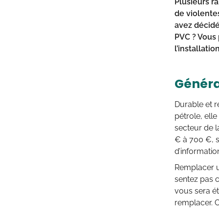
Plusieurs r
de violente
avez décidé
PVC ? Vous 
l’installati
Général
Durable et r
pétrole, elle
secteur de l
€ à 700 €, s
d’informatio
Remplacer un
sentez pas c
vous sera ét
remplacer. Ce