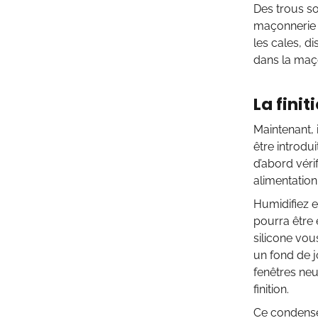
Des trous s
maçonnerie e
les cales, d
dans la maç
La finit
Maintenant, 
être introdui
d’abord vérif
alimentation
Humidifiez e
pourra être 
silicone vou
un fond de j
fenêtres neu
finition.
Ce condensé