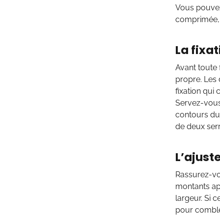
Vous pouvez
comprimée, 
La fixat
Avant toute 
propre. Les d
fixation qui
Servez-vous 
contours du 
de deux serr
L’ajus
Rassurez-vou
montants apr
largeur. Si c
pour combler