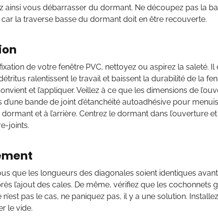
 ainsi vous débarrasser du dormant. Ne découpez pas la b
car la traverse basse du dormant doit en être recouverte.
ion
fixation de votre fenêtre PVC, nettoyez ou aspirez la saleté. I
étritus ralentissent le travail et baissent la durabilité de la fe
 convient et l’appliquer. Veillez à ce que les dimensions de l’o
d’une bande de joint d’étanchéité autoadhésive pour menuiser
dormant et à l’arrière. Centrez le dormant dans l’ouverture e
e-joints.
tement
s que les longueurs des diagonales soient identiques avant 
ès l’ajout des cales. De même, vérifiez que les cochonnets 
e n’est pas le cas, ne paniquez pas, il y a une solution. Instal
 le vide.