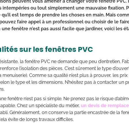
aisons peuvent vous amener à changer votre fenêtre PVC. Il 
s intempéries ou tout simplement une mauvaise fixation. P
 qu’il est temps de prendre les choses en main. Mais co
pouvez faire appel à un professionnel ou choisir de le fa
on une fenêtre n’est pas aussi facile que jardiner, voici les é
ités sur les fenêtres PVC
ésistante, la fenêtre PVC ne demande que peu d’entretien. Fabr
 renforce l’isolation des pièces. C’est sûrement le type d’ouver
a menuiserie). Comme sa qualité n’est plus à prouver, les prix 
elon le type et les dimensions. N’hésitez pas à contacter un 
ns.
e fenêtre n’est pas si simple. Ne prenez pas le risque d’abî
apable. Chez un spécialiste du métier,
un devis de remplace
abli. Généralement, on conserve la partie encastrée de la fen
la évite de longs travaux difficiles.