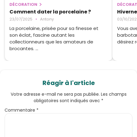
DÉCORATION
DÉCORAT
Comment dater la porcelaine ?
Hiverner
23/07/2025
•
Antony
03/10/202
La porcelaine, prisée pour sa finesse et
Vous ave
son éclat, fascine autant les
barbotan
collectionneurs que les amateurs de
désirez 
brocantes. ...
Réagir à l'article
Votre adresse e-mail ne sera pas publiée.
Les champs
obligatoires sont indiqués avec
*
Commentaire
*