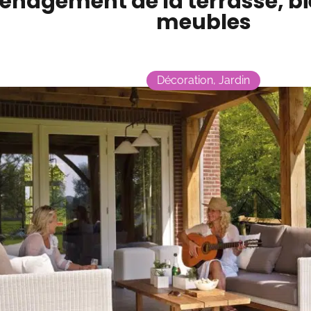
nagement de la terrasse, bie
meubles
Décoration
,
Jardin