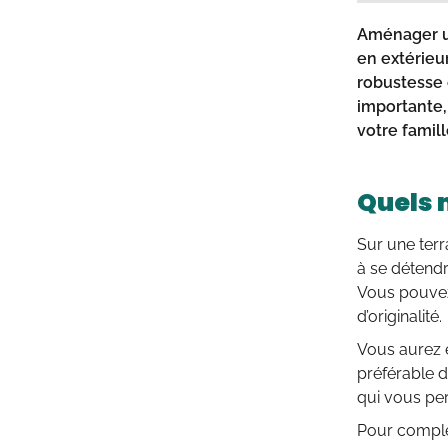
Aménager u
en extérieu
robustesse 
importante,
votre famil
Quels 
Sur une terr
à se détendre
Vous pouvez
d’originalité.
Vous aurez é
préférable de
qui vous per
Pour complé