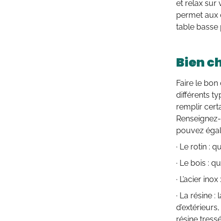
et relax sur 
permet aux c
table basse 
Bien c
Faire le bon
différents t
remplir cert
Renseignez
pouvez égale
· Le rotin : 
· Le bois : 
· L’acier ino
· La résine 
d’extérieurs
résine tressé