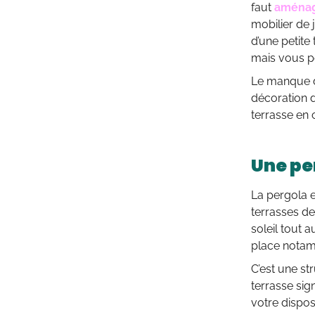
faut
aménage
mobilier de 
d’une petite 
mais vous p
Le manque d
décoration 
terrasse en 
Une pe
La pergola e
terrasses de
soleil tout 
place notam
C’est une st
terrasse sig
votre dispos