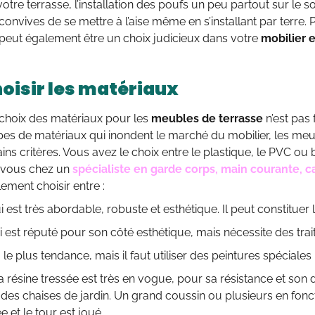
votre terrasse, l’installation des poufs un peu partout sur le s
onvives de se mettre à l’aise même en s’installant par terre. P
peut également être un choix judicieux dans votre
mobilier e
hoisir les matériaux
 choix des matériaux pour les
meubles de terrasse
n’est pas f
ypes de matériaux qui inondent le marché du mobilier, les meub
ains critères. Vous avez le choix entre le plastique, le PVC ou 
-vous chez un
spécialiste en garde corps, main courante, ca
ment choisir entre :
qui est très abordable, robuste et esthétique. Il peut constitue
qui est réputé pour son côté esthétique, mais nécessite des tra
x : le plus tendance, mais il faut utiliser des peintures spéciale
: la résine tressée est très en vogue, pour sa résistance et s
, des chaises de jardin. Un grand coussin ou plusieurs en fonc
e et le tour est joué.