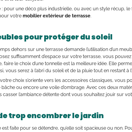
é : pour une déco plus industrielle, ou avec un style récup, le 
pour votre
mobilier extérieur de terrasse
.
ubles pour protéger du soleil
mps dehors sur une terrasse demande l’utilisation d’un meubl
osez suffisamment d’espace sur votre terrasse, vous pouvez y
, faire le choix d’une tonnelle est la meilleure idée. Elle perm
i, vous serez à l’abri du soleil et de la pluie tout en restant à l’
i votre choix s’oriente vers les accessoires classiques, vous
 bâche ou encore une voile d’ombrage. Avec ces deux matérie
 casser l’ambiance détente dont vous souhaitez jouir sur vot
 de trop encombrer le jardin
 est faite pour se détendre, qu’elle soit spacieuse ou non. Po