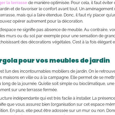
r la terrasse
de manière optimisée. Pour cela, il faut évite
jardin et de favoriser le confort avant tout. Un aménagement 
terrasse, mais qui a l’aire étendue. Donc, il faut n’y placer qu
ouvez opérer autrement pour la décoration.
’espace ne signifie pas absence de meuble. Au contraire, vo
des murs ou du sol par exemple pour une sensation de grande
choisissant des décorations végétales. C’est à la fois élégant 
rgola pour vos meubles de jardin
st l’un des incontournables mobiliers de jardin. On le retrou
s maisons en ville ou à la campagne. Elle permet de se mettre
au long de la journée. Qu’elle soit simple ou bioclimatique, un
ment sur une terrasse fermée.
ructure indépendante qui est très facile à installer. La présen
nifie que vous assurez bien l’organisation sur cet espace m
ition. En plus, elle peut être adossée sur un mur ou non. Don