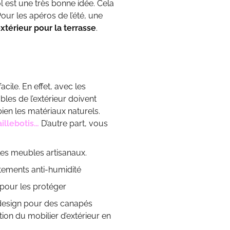
ol est une très bonne idée. Cela
our les apéros de l’été, une
xtérieur pour la terrasse
.
acile. En effet, avec les
les de l’extérieur doivent
bien les matériaux naturels.
illebotis…
D’autre part, vous
r les meubles artisanaux.
itements anti-humidité
s pour les protéger
on design pour des canapés
tion du mobilier d’extérieur en