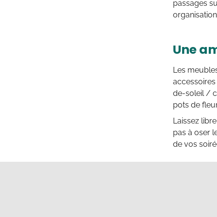
passages sur
organisation
Une am
Les meubles 
accessoires
de-soleil / 
pots de fleu
Laissez libr
pas à oser l
de vos soirée