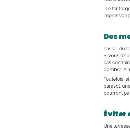
· Le fer forg
impression 
Des me
Passer du te
Si vous disp
cas contraire
d’ombre. Ains
Toutefois, s
parasol, une
pourront pas
Éviter
Une terrasse